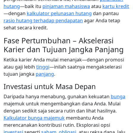
hutang
—baik itu
pinjaman mahasiswa
atau
kartu kredit
—dengan
kalkulator pelunasan hutang
dan pantau
rasio hutang terhadap pendapatan
agar Anda tetap
sehat secara kredit.
Fase Pertumbuhan – Akselerasi
Karier dan Tujuan Jangka Panjang
Ketika karier Anda mulai menanjak—dengan promosi
atau gaji lebih
tinggi
—inilah saatnya mengakselerasi
tujuan jangka
panjang
.
Investasi untuk Masa Depan
Daripada hanya menabung, gunakan kekuatan
bunga
majemuk untuk mengembangkan dana Anda. Mulai
dengan sedikit saja secara rutin dan lihat hasilnya.
Kalkulator bunga majemuk
membantu Anda
merencanakan kontribusi rutin. Eksplorasi opsi
investasi
seperti
saham
,
obligasi
, atau reksa dana, lalu