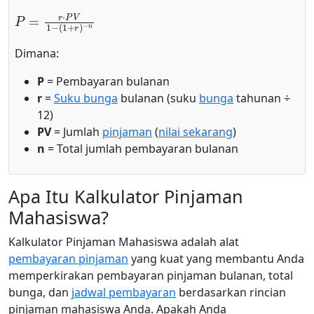
P
−
=
n
r
⋅
P
V
1
−
(
1
+
r
)
Dimana:
P
= Pembayaran bulanan
r
=
Suku bunga
bulanan (suku
bunga
tahunan ÷
12)
PV
= Jumlah
pinjaman
(
nilai sekarang
)
n
= Total jumlah pembayaran bulanan
Apa Itu Kalkulator Pinjaman
Mahasiswa?
Kalkulator Pinjaman Mahasiswa adalah alat
pembayaran pinjaman
yang kuat yang membantu Anda
memperkirakan pembayaran pinjaman bulanan, total
bunga, dan
jadwal pembayaran
berdasarkan rincian
pinjaman mahasiswa Anda. Apakah Anda