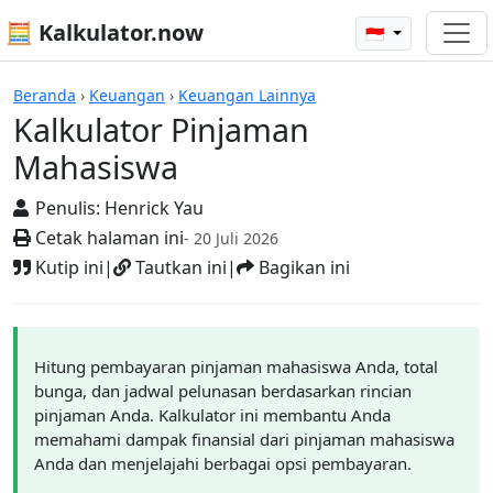
🧮 Kalkulator.now
🇮🇩
Kalkulator-kalkulator
Beranda
›
Keuangan
›
Keuangan Lainnya
Kalkulator Pinjaman
Mahasiswa
Penulis:
Henrick Yau
Cetak halaman ini
- 20 Juli 2026
Kutip ini
|
Tautkan ini
|
Bagikan ini
Hitung pembayaran pinjaman mahasiswa Anda, total
bunga, dan jadwal pelunasan berdasarkan rincian
pinjaman Anda. Kalkulator ini membantu Anda
memahami dampak finansial dari pinjaman mahasiswa
Anda dan menjelajahi berbagai opsi pembayaran.