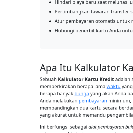
Hindari biaya baru saat melunasi 
Pertimbangkan tawaran transfer 
Atur pembayaran otomatis untuk 
Hubungi penerbit kartu Anda untu
Apa Itu Kalkulator Ka
Sebuah
Kalkulator Kartu Kredit
adalah 
memperkirakan berapa lama
waktu
yang 
berapa banyak
bunga
yang akan Anda bay
Anda melakukan
pembayaran
minimum, 
membandingkan dua kartu secara berdam
yang akurat untuk memandu pengambila
Ini berfungsi sebagai
alat pembayaran bu