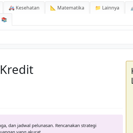
🚑 Kesehatan
📐 Matematika
📁 Lainnya

📚
 Kredit
nga, dan jadwal pelunasan. Rencanakan strategi
uangan yang akurat.