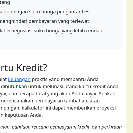
utang
saldo dengan suku bunga pengantar 0%
menghindari pembayaran yang terlewat
k bernegosiasi suku bunga yang lebih rendah
rtu Kredit?
alat
keuangan
praktis yang membantu Anda
dibutuhkan untuk melunasi utang kartu kredit Anda,
ar, dan berapa total yang akan Anda bayar. Apakah
merencanakan pembayaran tambahan, atau
pingan, kalkulator ini dapat memberikan proyeksi
n keputusan Anda.
lanan
,
panduan rencana pembayaran kredit
, dan
perkiraan