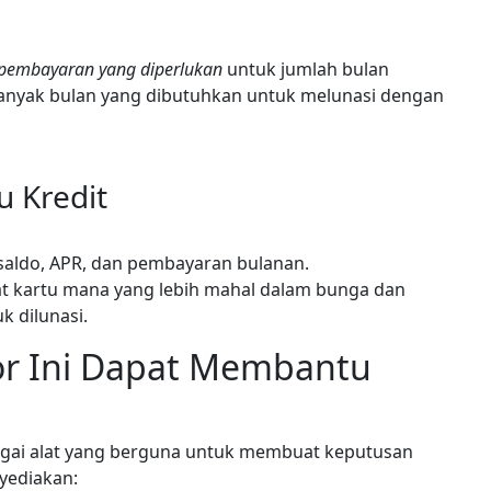
pembayaran yang diperlukan
untuk jumlah bulan
banyak bulan yang dibutuhkan untuk melunasi dengan
u Kredit
saldo, APR, dan pembayaran bulanan.
t kartu mana yang lebih mahal dalam bunga dan
 dilunasi.
or Ini Dapat Membantu
ebagai alat yang berguna untuk membuat keputusan
yediakan: