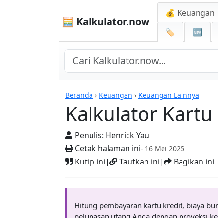
💰 Keuangan
🧮 Kalkulator.now
🏷️
🆕
Kalkulator-kalkulator
Beranda
›
Keuangan
›
Keuangan Lainnya
Kalkulator Kartu
Penulis:
Henrick Yau
Cetak halaman ini
- 16 Mei 2025
Kutip ini
|
Tautkan ini
|
Bagikan ini
Hitung pembayaran kartu kredit, biaya bu
pelunasan utang Anda dengan proyeksi ke