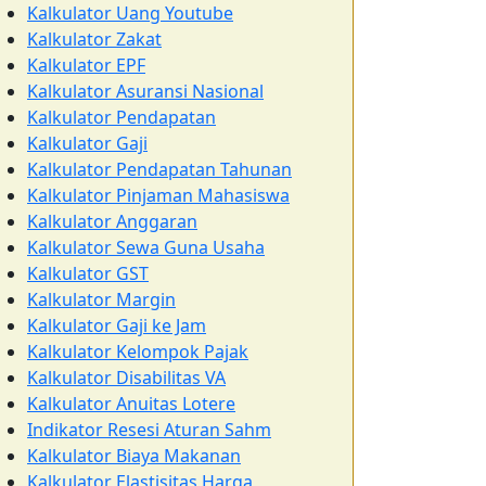
Kalkulator Uang Youtube
Kalkulator Zakat
Kalkulator EPF
Kalkulator Asuransi Nasional
Kalkulator Pendapatan
Kalkulator Gaji
Kalkulator Pendapatan Tahunan
Kalkulator Pinjaman Mahasiswa
Kalkulator Anggaran
Kalkulator Sewa Guna Usaha
Kalkulator GST
Kalkulator Margin
Kalkulator Gaji ke Jam
Kalkulator Kelompok Pajak
Kalkulator Disabilitas VA
Kalkulator Anuitas Lotere
Indikator Resesi Aturan Sahm
Kalkulator Biaya Makanan
Kalkulator Elastisitas Harga