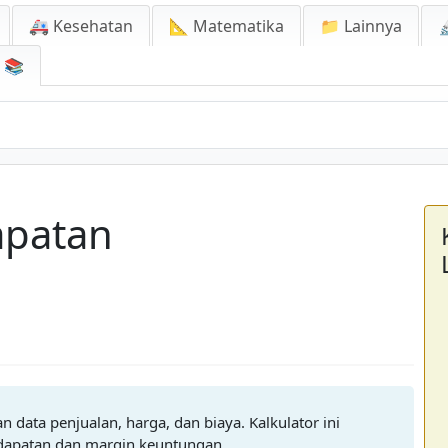
🚑 Kesehatan
📐 Matematika
📁 Lainnya

📚
apatan
 data penjualan, harga, dan biaya. Kalkulator ini
dapatan dan margin keuntungan.