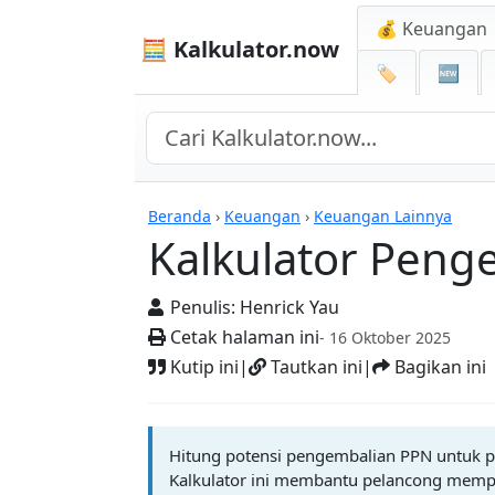
💰 Keuangan
🧮 Kalkulator.now
🏷️
🆕
Kalkulator-kalkulator
Beranda
›
Keuangan
›
Keuangan Lainnya
Kalkulator Peng
Penulis:
Henrick Yau
Cetak halaman ini
- 16 Oktober 2025
Kutip ini
|
Tautkan ini
|
Bagikan ini
Hitung potensi pengembalian PPN untuk pe
Kalkulator ini membantu pelancong memp