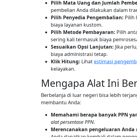
Pilih Mata Uang dan Jumlah Pembe
pembelian Anda dilakukan dalam tran
Pilih Penyedia Pengembalian:
Pilih
biaya layanan kustom.
Pilih Metode Pembayaran:
Pilih ant
sering kali termasuk biaya pemroses
Sesuaikan Opsi Lanjutan:
Jika perl
biaya administrasi tetap.
Klik Hitung:
Lihat
estimasi pengemb
kelayakan.
Mengapa Alat Ini Be
Berbelanja di luar negeri bisa lebih terja
membantu Anda:
Memahami berapa banyak PPN ya
alat persentase PPN
.
Merencanakan pengeluaran Anda
Anda dapatkan kembali dalam penge