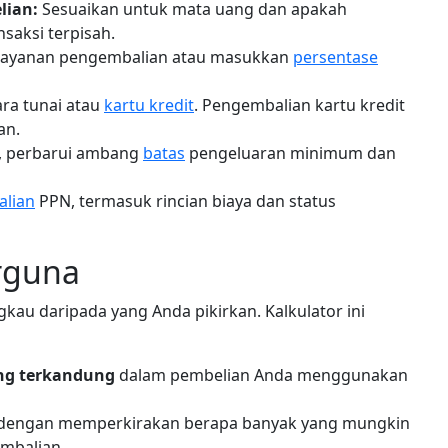
lian:
Sesuaikan untuk mata uang dan apakah
saksi terpisah.
 layanan pengembalian atau masukkan
persentase
ara tunai atau
kartu kredit
. Pengembalian kartu kredit
an.
u, perbarui ambang
batas
pengeluaran minimum dan
alian
PPN, termasuk rincian biaya dan status
rguna
ngkau daripada yang Anda pikirkan. Kalkulator ini
ng terkandung
dalam pembelian Anda menggunakan
dengan memperkirakan berapa banyak yang mungkin
mbalian.