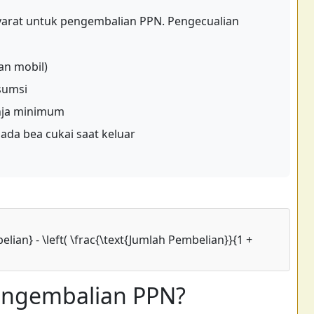
arat untuk pengembalian PPN. Pengecualian
an mobil)
sumsi
nja minimum
ada bea cukai saat keluar
lian} - \left( \frac{\text{Jumlah Pembelian}}{1 +
Pengembalian PPN?