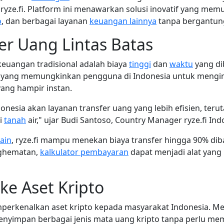
i ryze.fi. Platform ini menawarkan solusi inovatif yang m
o
, dan berbagai layanan
keuangan lainnya
tanpa bergantung
r Uang Lintas Batas
keuangan tradisional adalah biaya
tinggi
dan
waktu
yang di
lusi yang memungkinkan pengguna di Indonesia untuk mengi
ang hampir instan.
nesia akan layanan transfer uang yang lebih efisien, teru
i
tanah
air," ujar Budi Santoso, Country Manager ryze.fi Ind
ain
, ryze.fi mampu menekan biaya transfer hingga 90% diba
nghematan,
kalkulator pembayaran
dapat menjadi alat yan
ke Aset Kripto
perkenalkan aset kripto kepada masyarakat Indonesia. Mel
yimpan berbagai jenis mata uang kripto tanpa perlu mem