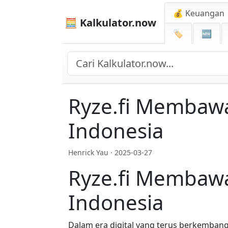
💰 Keuangan
🧮 Kalkulator.now
🏷️
🆕
Ryze.fi Membawa
Indonesia
Henrick Yau ·
2025-03-27
Ryze.fi Membawa
Indonesia
Dalam era digital yang terus berkembang