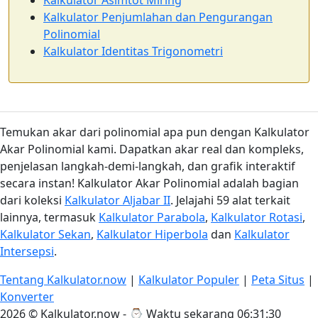
Kalkulator Asimtot Miring
Kalkulator Penjumlahan dan Pengurangan
Polinomial
Kalkulator Identitas Trigonometri
Temukan akar dari polinomial apa pun dengan Kalkulator
Akar Polinomial kami. Dapatkan akar real dan kompleks,
penjelasan langkah-demi-langkah, dan grafik interaktif
secara instan! Kalkulator Akar Polinomial adalah bagian
dari koleksi
Kalkulator Aljabar II
. Jelajahi 59 alat terkait
lainnya, termasuk
Kalkulator Parabola
,
Kalkulator Rotasi
,
Kalkulator Sekan
,
Kalkulator Hiperbola
dan
Kalkulator
Intersepsi
.
Tentang Kalkulator.now
|
Kalkulator Populer
|
Peta Situs
|
Konverter
2026 © Kalkulator.now - ⌚
Waktu sekarang 06:31:30