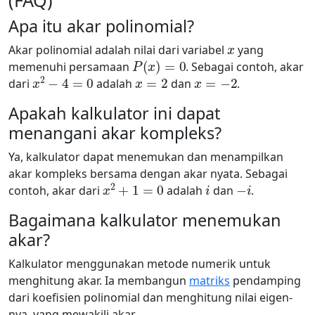
(FAQ)
Apa itu akar polinomial?
x
Akar polinomial adalah nilai dari variabel
yang
P
(
x
)
=
0
memenuhi persamaan
. Sebagai contoh, akar
x
2
−
4
=
0
x
=
2
x
=
−
2
dari
adalah
dan
.
Apakah kalkulator ini dapat
menangani akar kompleks?
Ya, kalkulator dapat menemukan dan menampilkan
akar kompleks bersama dengan akar nyata. Sebagai
x
2
+
1
=
0
i
−
i
contoh, akar dari
adalah
dan
.
Bagaimana kalkulator menemukan
akar?
Kalkulator menggunakan metode numerik untuk
menghitung akar. Ia membangun
matriks
pendamping
dari koefisien polinomial dan menghitung nilai eigen-
nya, yang mewakili akar.