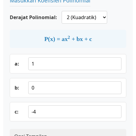
Masukkan Koefisien Polinomial
Derajat Polinomial:
2
P(x) = ax
+ bx + c
a:
b:
c: