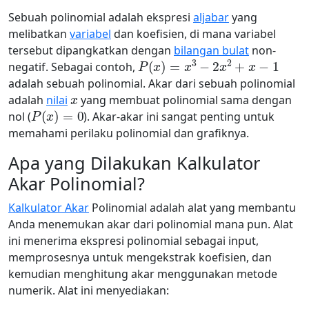
Sebuah polinomial adalah ekspresi
aljabar
yang
melibatkan
variabel
dan koefisien, di mana variabel
tersebut dipangkatkan dengan
bilangan bulat
non-
P
(
x
)
=
x
3
−
2
x
2
+
x
−
1
negatif. Sebagai contoh,
adalah sebuah polinomial. Akar dari sebuah polinomial
x
adalah
nilai
yang membuat polinomial sama dengan
P
(
x
)
=
0
nol (
). Akar-akar ini sangat penting untuk
memahami perilaku polinomial dan grafiknya.
Apa yang Dilakukan Kalkulator
Akar Polinomial?
Kalkulator Akar
Polinomial adalah alat yang membantu
Anda menemukan akar dari polinomial mana pun. Alat
ini menerima ekspresi polinomial sebagai input,
memprosesnya untuk mengekstrak koefisien, dan
kemudian menghitung akar menggunakan metode
numerik. Alat ini menyediakan: