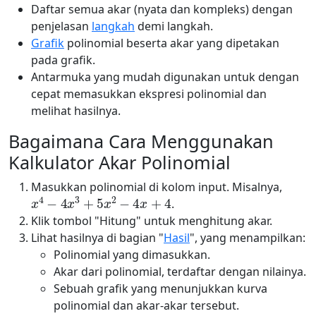
Daftar semua akar (nyata dan kompleks) dengan
penjelasan
langkah
demi langkah.
Grafik
polinomial beserta akar yang dipetakan
pada grafik.
Antarmuka yang mudah digunakan untuk dengan
cepat memasukkan ekspresi polinomial dan
melihat hasilnya.
Bagaimana Cara Menggunakan
Kalkulator Akar Polinomial
Masukkan polinomial di kolom input. Misalnya,
x
4
−
4
x
3
+
5
x
2
−
4
x
+
4
.
Klik tombol "Hitung" untuk menghitung akar.
Lihat hasilnya di bagian "
Hasil
", yang menampilkan:
Polinomial yang dimasukkan.
Akar dari polinomial, terdaftar dengan nilainya.
Sebuah grafik yang menunjukkan kurva
polinomial dan akar-akar tersebut.