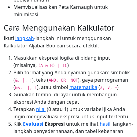
Memvisualisasikan Peta Karnaugh untuk
minimisasi
Cara Menggunakan Kalkulator
Ikuti
langkah
-langkah ini untuk menggunakan
Kalkulator Aljabar Boolean secara efektif:
Masukkan ekspresi logika di bidang input
(misalnya,
)
(A & B) | !C
Pilih format yang Anda nyaman gunakan: simbolik
(
), teks (
), gaya pemrograman
&, |, !
AND, OR, NOT
(
), atau simbol
matematika
(
)
&&, ||, !
∧, ∨, ¬
Gunakan tombol di layar untuk membangun
ekspresi Anda dengan cepat
Tetapkan
nilai
(0 atau 1) untuk variabel jika Anda
ingin mengevaluasi ekspresi untuk input tertentu
Klik
Evaluasi
Ekspresi
untuk melihat
hasil
, langkah-
langkah penyederhanaan, dan tabel kebenaran