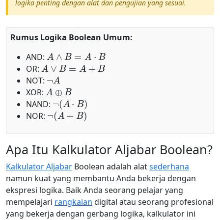
logika penting dengan alat dan pengujian yang sesuai.
Rumus Logika Boolean Umum:
A
∧
B
=
A
⋅
B
AND:
A
∨
B
=
A
+
B
OR:
¬
A
NOT:
A
⊕
B
XOR:
¬
(
A
⋅
B
)
NAND:
¬
(
A
+
B
)
NOR:
Apa Itu Kalkulator Aljabar Boolean?
Kalkulator Aljabar
Boolean adalah alat
sederhana
namun kuat yang membantu Anda bekerja dengan
ekspresi logika. Baik Anda seorang pelajar yang
mempelajari
rangkaian
digital atau seorang profesional
yang bekerja dengan gerbang logika, kalkulator ini