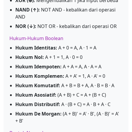
XOR (⊕):
Mengembalikan 1 jika input berbeda
NAND (↑):
NOT AND - kebalikan dari operasi
AND
NOR (↓):
NOT OR - kebalikan dari operasi OR
Hukum-Hukum Boolean
Hukum Identitas:
A + 0 = A, A · 1 = A
Hukum Nol:
A + 1 = 1, A · 0 = 0
Hukum Idempoten:
A + A = A, A · A = A
Hukum Komplemen:
A + A' = 1, A · A' = 0
Hukum Komutatif:
A + B = B + A, A · B = B · A
Hukum Asosiatif:
(A + B) + C = A + (B + C)
Hukum Distributif:
A · (B + C) = A · B + A · C
Hukum De Morgan:
(A + B)' = A' · B', (A · B)' = A'
+ B'