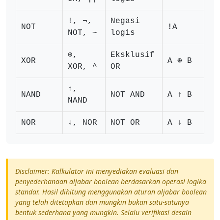
!, ¬,
Negasi
NOT
!A
NOT, ~
logis
⊕,
Eksklusif
XOR
A ⊕ B
XOR, ^
OR
↑,
NAND
NOT AND
A ↑ B
NAND
NOR
↓, NOR
NOT OR
A ↓ B
Disclaimer: Kalkulator ini menyediakan evaluasi dan
penyederhanaan aljabar boolean berdasarkan operasi logika
standar. Hasil dihitung menggunakan aturan aljabar boolean
yang telah ditetapkan dan mungkin bukan satu-satunya
bentuk sederhana yang mungkin. Selalu verifikasi desain