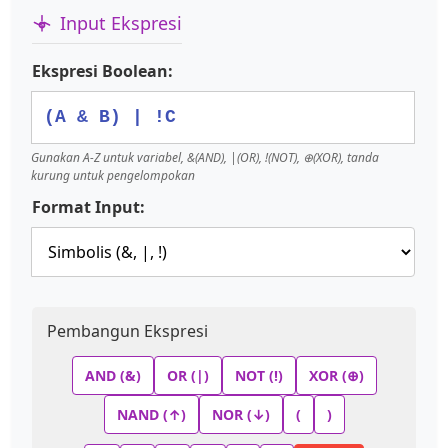
Input Ekspresi
Ekspresi Boolean:
Gunakan A-Z untuk variabel, &(AND), |(OR), !(NOT), ⊕(XOR), tanda
kurung untuk pengelompokan
Format Input:
Pembangun Ekspresi
AND (&)
OR (|)
NOT (!)
XOR (⊕)
NAND (↑)
NOR (↓)
(
)