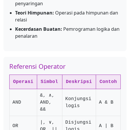
penyaringan
Teori Himpunan:
Operasi pada himpunan dan
relasi
Kecerdasan Buatan:
Pemrograman logika dan
penalaran
Referensi Operator
Operasi
Simbol
Deskripsi
Contoh
&, ∧,
Konjungsi
AND
AND,
A & B
logis
&&
|, ∨,
Disjungsi
OR
A | B
OR, ||
logis