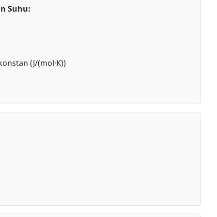
an Suhu:
onstan (J/(mol·K))