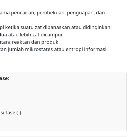
selama pencairan, pembekuan, penguapan, dan
i ketika suatu zat dipanaskan atau didinginkan.
dua atau lebih zat dicampur.
ntara reaktan dan produk.
an jumlah mikrostates atau entropi informasi.
ase:
i fase (J)