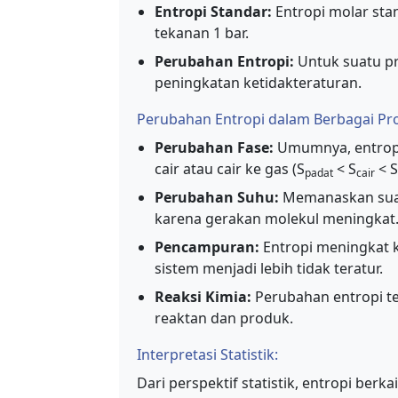
Entropi Standar:
Entropi molar stan
tekanan 1 bar.
Perubahan Entropi:
Untuk suatu pr
peningkatan ketidakteraturan.
Perubahan Entropi dalam Berbagai Pr
Perubahan Fase:
Umumnya, entropi 
cair atau cair ke gas (S
< S
< S
padat
cair
Perubahan Suhu:
Memanaskan suat
karena gerakan molekul meningkat
Pencampuran:
Entropi meningkat k
sistem menjadi lebih tidak teratur.
Reaksi Kimia:
Perubahan entropi t
reaktan dan produk.
Interpretasi Statistik:
Dari perspektif statistik, entropi ber