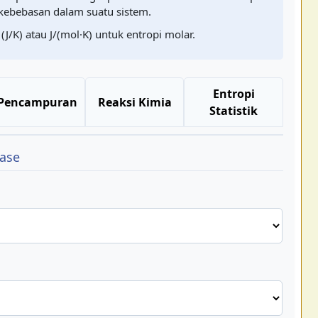
 kebebasan dalam suatu sistem.
 (J/K) atau J/(mol·K) untuk entropi molar.
Entropi
Pencampuran
Reaksi Kimia
Statistik
Fase