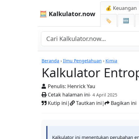
💰 Keuangan
🧮 Kalkulator.now
🏷️
🆕
Kalkulator-kalkulator
Beranda
›
Ilmu Pengetahuan
›
Kimia
Kalkulator Entro
Penulis:
Henrick Yau
Cetak halaman ini
- 4 April 2025
Kutip ini
|
Tautkan ini
|
Bagikan ini
Kalkulator ini menentukan perubahan en