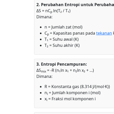
2. Perubahan Entropi untuk Perubah
ΔS = nC
ln(T₂ / T₁)
p
Dimana:
n = Jumlah zat (mol)
C
= Kapasitas panas pada
tekanan
k
p
T₁ = Suhu awal (K)
T₂ = Suhu akhir (K)
3. Entropi Pencampuran:
ΔS
= -R (n₁ln x₁ + n₂ln x₂ + ...)
mix
Dimana:
R = Konstanta gas (8.314 J/(mol·K))
n
= Jumlah komponen i (mol)
i
x
= Fraksi mol komponen i
i