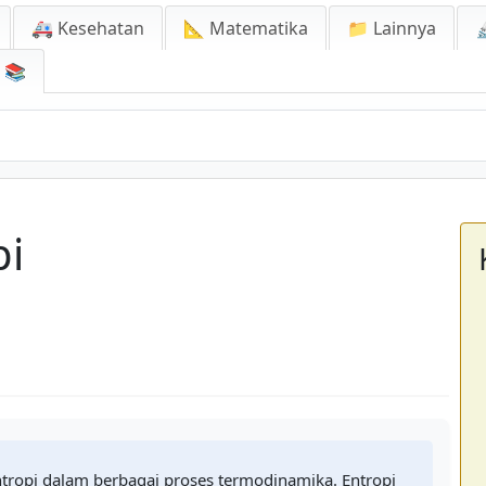
🚑 Kesehatan
📐 Matematika
📁 Lainnya

📚
pi
tropi dalam berbagai proses termodinamika. Entropi