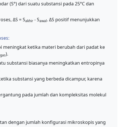
dar (S°) dari suatu substansi pada 25°C dan
oses, ΔS = S
- S
. ΔS positif menunjukkan
akhir
awal
oses:
meningkat ketika materi berubah dari padat ke
).
gas
u substansi biasanya meningkatkan entropinya
.
etika substansi yang berbeda dicampur, karena
ergantung pada jumlah dan kompleksitas molekul
kaitan dengan jumlah konfigurasi mikroskopis yang