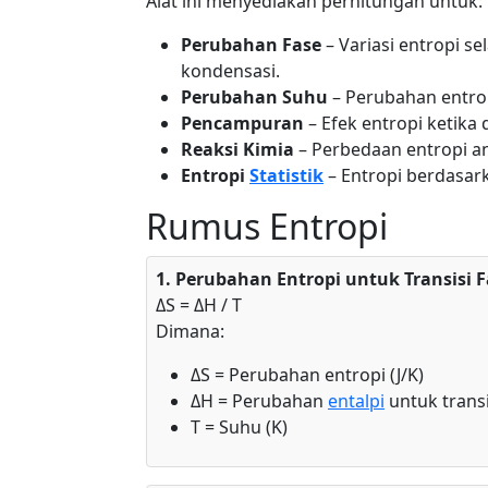
Alat ini menyediakan perhitungan untuk:
Perubahan Fase
– Variasi entropi 
kondensasi.
Perubahan Suhu
– Perubahan entrop
Pencampuran
– Efek entropi ketika 
Reaksi Kimia
– Perbedaan entropi a
Entropi
Statistik
– Entropi berdasark
Rumus Entropi
1. Perubahan Entropi untuk Transisi F
ΔS = ΔH / T
Dimana:
ΔS = Perubahan entropi (J/K)
ΔH = Perubahan
entalpi
untuk transis
T = Suhu (K)