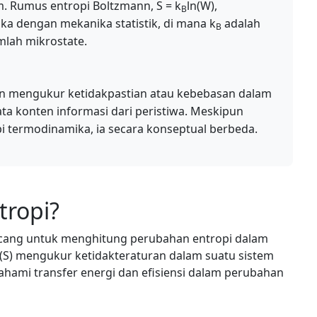
m. Rumus entropi Boltzmann, S = k
ln(W),
B
 dengan mekanika statistik, di mana k
adalah
B
mlah mikrostate.
non mengukur ketidakpastian atau kebebasan dalam
rata konten informasi dari peristiwa. Meskipun
i termodinamika, ia secara konseptual berbeda.
tropi?
rancang untuk menghitung perubahan entropi dalam
 (S) mengukur ketidakteraturan dalam suatu sistem
ami transfer energi dan efisiensi dalam perubahan