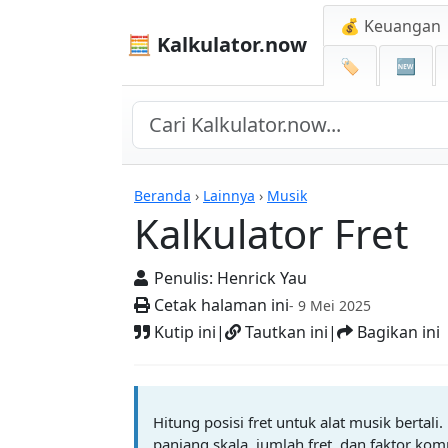
💰 Keuangan
🧮 Kalkulator.now
🏷️
🆕
Kalkulator-kalkulator
Beranda
›
Lainnya
›
Musik
Kalkulator Fret
Penulis:
Henrick Yau
Cetak halaman ini
- 9 Mei 2025
Kutip ini
|
Tautkan ini
|
Bagikan ini
Hitung posisi fret untuk alat musik bertali
panjang skala, jumlah fret, dan faktor ko