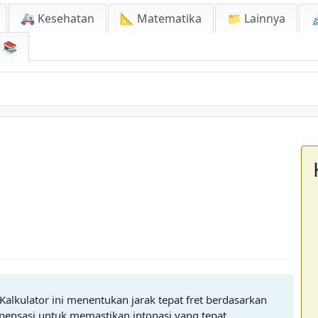
🚑 Kesehatan
📐 Matematika
📁 Lainnya

📚
. Kalkulator ini menentukan jarak tepat fret berdasarkan
mpensasi untuk memastikan intonasi yang tepat.