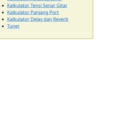
Kalkulator Tensi Senar Gitar
Kalkulator Panjang Port
Kalkulator Delay dan Reverb
Tuner