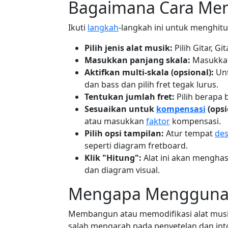
Bagaimana Cara Men
Ikuti
langkah
-langkah ini untuk menghitu
Pilih jenis alat musik:
Pilih Gitar, G
Masukkan panjang skala:
Masukkan 
Aktifkan multi-skala (opsional):
Unt
dan bass dan pilih fret tegak lurus.
Tentukan jumlah fret:
Pilih berapa 
Sesuaikan untuk
kompensasi
(opsi
atau masukkan
faktor
kompensasi.
Pilih opsi tampilan:
Atur tempat
des
seperti diagram fretboard.
Klik "Hitung":
Alat ini akan menghasi
dan diagram visual.
Mengapa Menggunaka
Membangun atau memodifikasi alat musik
salah mengarah pada penyetelan dan int