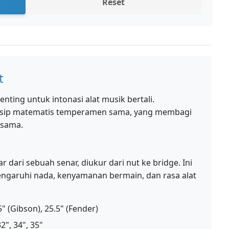
Reset
t
nting untuk intonasi alat musik bertali.
insip matematis temperamen sama, yang membagi
 sama.
 dari sebuah senar, diukur dari nut ke bridge. Ini
garuhi nada, kenyamanan bermain, dan rasa alat
" (Gibson), 25.5" (Fender)
2", 34", 35"