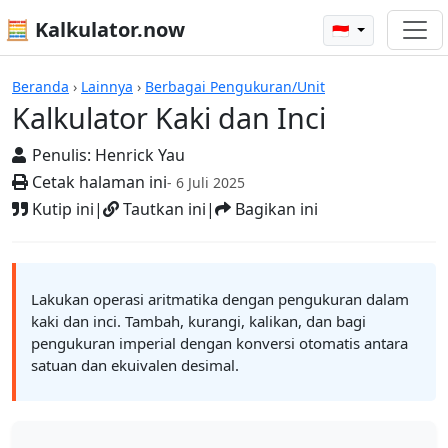
🧮 Kalkulator.now
🇮🇩
Kalkulator-kalkulator
Beranda
›
Lainnya
›
Berbagai Pengukuran/Unit
Kalkulator Kaki dan Inci
Penulis:
Henrick Yau
Cetak halaman ini
- 6 Juli 2025
Kutip ini
|
Tautkan ini
|
Bagikan ini
Lakukan operasi aritmatika dengan pengukuran dalam
kaki dan inci. Tambah, kurangi, kalikan, dan bagi
pengukuran imperial dengan konversi otomatis antara
satuan dan ekuivalen desimal.