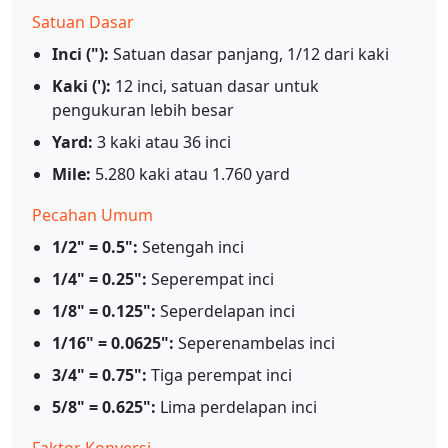
Satuan Dasar
Inci ("):
Satuan dasar panjang, 1/12 dari kaki
Kaki ('):
12 inci, satuan dasar untuk
pengukuran lebih besar
Yard:
3 kaki atau 36 inci
Mile:
5.280 kaki atau 1.760 yard
Pecahan Umum
1/2" = 0.5":
Setengah inci
1/4" = 0.25":
Seperempat inci
1/8" = 0.125":
Seperdelapan inci
1/16" = 0.0625":
Seperenambelas inci
3/4" = 0.75":
Tiga perempat inci
5/8" = 0.625":
Lima perdelapan inci