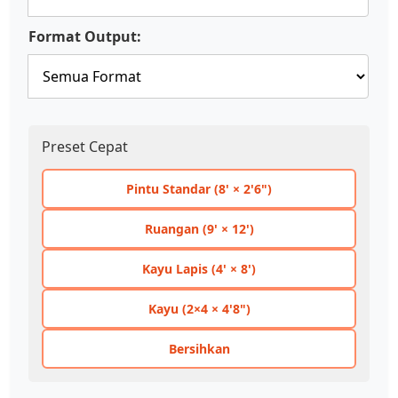
Format Output:
Preset Cepat
Pintu Standar (8' × 2'6")
Ruangan (9' × 12')
Kayu Lapis (4' × 8')
Kayu (2×4 × 4'8")
Bersihkan