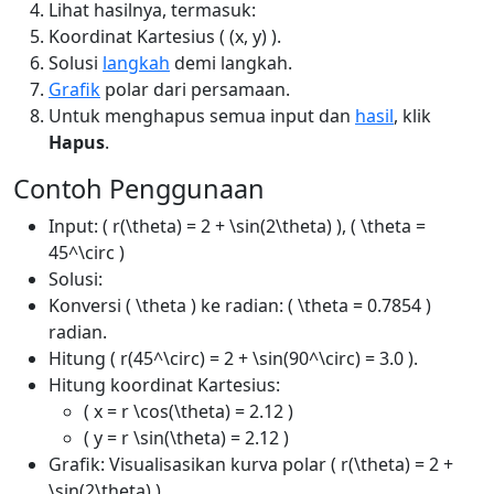
Lihat hasilnya, termasuk:
Koordinat Kartesius ( (x, y) ).
Solusi
langkah
demi langkah.
Grafik
polar dari persamaan.
Untuk menghapus semua input dan
hasil
, klik
Hapus
.
Contoh Penggunaan
Input: ( r(\theta) = 2 + \sin(2\theta) ), ( \theta =
45^\circ )
Solusi:
Konversi ( \theta ) ke radian: ( \theta = 0.7854 )
radian.
Hitung ( r(45^\circ) = 2 + \sin(90^\circ) = 3.0 ).
Hitung koordinat Kartesius:
( x = r \cos(\theta) = 2.12 )
( y = r \sin(\theta) = 2.12 )
Grafik: Visualisasikan kurva polar ( r(\theta) = 2 +
\sin(2\theta) ).