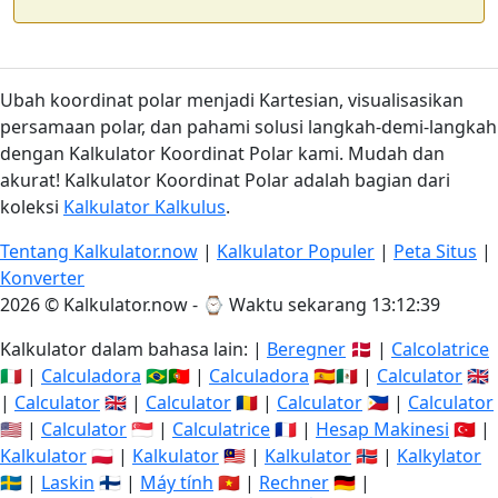
Ubah koordinat polar menjadi Kartesian, visualisasikan
persamaan polar, dan pahami solusi langkah-demi-langkah
dengan Kalkulator Koordinat Polar kami. Mudah dan
akurat! Kalkulator Koordinat Polar adalah bagian dari
koleksi
Kalkulator Kalkulus
.
Tentang Kalkulator.now
|
Kalkulator Populer
|
Peta Situs
|
Konverter
2026 © Kalkulator.now - ⌚
Waktu sekarang 13:12:40
Kalkulator dalam bahasa lain: |
Beregner
🇩🇰 |
Calcolatrice
🇮🇹 |
Calculadora
🇧🇷🇵🇹 |
Calculadora
🇪🇸🇲🇽 |
Calculator
🇬🇧
|
Calculator
🇬🇧 |
Calculator
🇷🇴 |
Calculator
🇵🇭 |
Calculator
🇺🇸 |
Calculator
🇸🇬 |
Calculatrice
🇫🇷 |
Hesap Makinesi
🇹🇷 |
Kalkulator
🇵🇱 |
Kalkulator
🇲🇾 |
Kalkulator
🇳🇴 |
Kalkylator
🇸🇪 |
Laskin
🇫🇮 |
Máy tính
🇻🇳 |
Rechner
🇩🇪 |