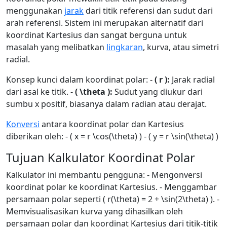
menggunakan
jarak
dari titik referensi dan sudut dari
arah referensi. Sistem ini merupakan alternatif dari
koordinat Kartesius dan sangat berguna untuk
masalah yang melibatkan
lingkaran
, kurva, atau simetri
radial.
Konsep kunci dalam koordinat polar: -
( r ):
Jarak radial
dari asal ke titik. -
( \theta ):
Sudut yang diukur dari
sumbu x positif, biasanya dalam radian atau derajat.
Konversi
antara koordinat polar dan Kartesius
diberikan oleh: - ( x = r \cos(\theta) ) - ( y = r \sin(\theta) )
Tujuan Kalkulator Koordinat Polar
Kalkulator ini membantu pengguna: - Mengonversi
koordinat polar ke koordinat Kartesius. - Menggambar
persamaan polar seperti ( r(\theta) = 2 + \sin(2\theta) ). -
Memvisualisasikan kurva yang dihasilkan oleh
persamaan polar dan koordinat Kartesius dari titik-titik