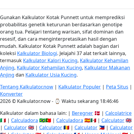
Gunakan Kalkulator Kotak Punnett untuk memprediksi
probabilitas genetik keturunan berdasarkan genotipe
orang tua. Pelajari tentang warisan, sifat dominan dan
resesif, dan cara menginterpretasikan hasil dengan
mudah. Kalkulator Kotak Punnett adalah bagian dari
koleksi
Kalkulator Biologi
. Jelajahi 37 alat terkait lainnya,
termasuk
Kalkulator Kalori Kucing
,
Kalkulator Kehamilan
Anjing
,
Kalkulator Kehamilan Kucing
,
Kalkulator Makanan
Anjing
dan
Kalkulator Usia Kucing
.
Tentang Kalkulator.now
|
Kalkulator Populer
|
Peta Situs
|
Konverter
2026 © Kalkulator.now - ⌚
Waktu sekarang 18:46:46
Kalkulator dalam bahasa lain: |
Beregner
🇩🇰 |
Calcolatrice
🇮🇹 |
Calculadora
🇧🇷🇵🇹 |
Calculadora
🇪🇸🇲🇽 |
Calculator
🇬🇧
|
Calculator
🇬🇧 |
Calculator
🇷🇴 |
Calculator
🇵🇭 |
Calculator