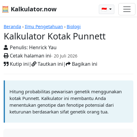
🧮 Kalkulator.now
🇮🇩
Kalkulator-kalkulator
Beranda
›
Ilmu Pengetahuan
›
Biologi
Kalkulator Kotak Punnett
Penulis:
Henrick Yau
Cetak halaman ini
- 20 Juli 2026
Kutip ini
|
Tautkan ini
|
Bagikan ini
Hitung probabilitas pewarisan genetik menggunakan
kotak Punnett. Kalkulator ini membantu Anda
menentukan genotipe dan fenotipe potensial dari
keturunan berdasarkan sifat genetik orang tua.