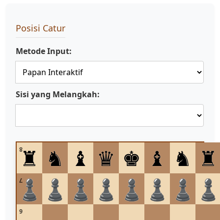
Posisi Catur
Metode Input:
Sisi yang Melangkah:
♜
♞
♝
♛
♚
♝
♞
♜
8
♟
♟
♟
♟
♟
♟
♟
7
6