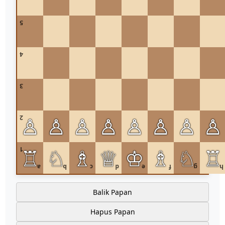
5
4
3
♙
♙
♙
♙
♙
♙
♙
♙
2
♖
♘
♗
♕
♔
♗
♘
♖
1
a
b
c
d
e
f
g
h
Balik Papan
Hapus Papan