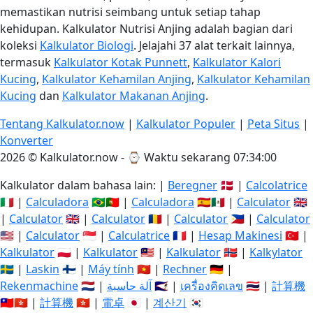
memastikan nutrisi seimbang untuk setiap tahap
kehidupan. Kalkulator Nutrisi Anjing adalah bagian dari
koleksi
Kalkulator Biologi
. Jelajahi 37 alat terkait lainnya,
termasuk
Kalkulator Kotak Punnett
,
Kalkulator Kalori
Kucing
,
Kalkulator Kehamilan Anjing
,
Kalkulator Kehamilan
Kucing
dan
Kalkulator Makanan Anjing
.
Tentang Kalkulator.now
|
Kalkulator Populer
|
Peta Situs
|
Konverter
2026 © Kalkulator.now - ⌚
Waktu sekarang 07:34:01
Kalkulator dalam bahasa lain: |
Beregner
🇩🇰 |
Calcolatrice
🇮🇹 |
Calculadora
🇧🇷🇵🇹 |
Calculadora
🇪🇸🇲🇽 |
Calculator
🇬🇧
|
Calculator
🇬🇧 |
Calculator
🇷🇴 |
Calculator
🇵🇭 |
Calculator
🇺🇸 |
Calculator
🇸🇬 |
Calculatrice
🇫🇷 |
Hesap Makinesi
🇹🇷 |
Kalkulator
🇵🇱 |
Kalkulator
🇲🇾 |
Kalkulator
🇳🇴 |
Kalkylator
🇸🇪 |
Laskin
🇫🇮 |
Máy tính
🇻🇳 |
Rechner
🇩🇪 |
Rekenmachine
🇳🇱 |
آلة حاسبة
🇸🇦 |
เครื่องคิดเลข
🇹🇭 |
計算機
🇹🇼🇭🇰 |
計算機
🇭🇰 |
電卓
🇯🇵 |
계산기
🇰🇷