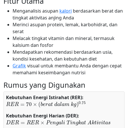
Fitur Utama
Menganalisis asupan
kalori
berdasarkan berat dan
tingkat aktivitas anjing Anda
Merinci asupan protein, lemak, karbohidrat, dan
serat
Melacak tingkat vitamin dan mineral, termasuk
kalsium dan fosfor
Mendapatkan rekomendasi berdasarkan usia,
kondisi kesehatan, dan kebutuhan diet
Grafik
visual untuk membantu Anda dengan cepat
memahami keseimbangan nutrisi
Rumus yang Digunakan
Kebutuhan Energi Istirahat (RER):
R
E
R
=
70
×
(
b
e
r
a
t
d
a
l
a
m
k
g
)
0.75
Kebutuhan Energi Harian (DER):
D
E
R
=
R
E
R
×
P
e
n
g
a
l
i
T
i
n
g
k
a
t
A
k
t
i
v
i
t
a
s