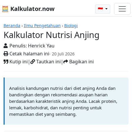
🧮 Kalkulator.now
🇮🇩
Kalkulator-kalkulator
Beranda
›
Ilmu Pengetahuan
›
Biologi
Kalkulator Nutrisi Anjing
Penulis:
Henrick Yau
Cetak halaman ini
- 20 Juli 2026
Kutip ini
|
Tautkan ini
|
Bagikan ini
Analisis kandungan nutrisi dari diet anjing Anda dan
bandingkan dengan rekomendasi asupan harian
berdasarkan karakteristik anjing Anda. Lacak protein,
lemak, karbohidrat, dan nutrisi penting untuk
memastikan diet yang seimbang.