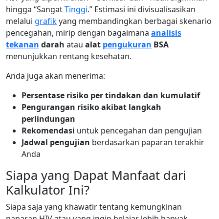
hingga “Sangat
Tinggi
.” Estimasi ini divisualisasikan
melalui
grafik
yang membandingkan berbagai skenario
pencegahan, mirip dengan bagaimana
analisis
tekanan
darah
atau
alat
pengukuran
BSA
menunjukkan rentang kesehatan.
Anda juga akan menerima:
Persentase risiko per tindakan dan kumulatif
Pengurangan risiko akibat langkah
perlindungan
Rekomendasi
untuk pencegahan dan pengujian
Jadwal pengujian
berdasarkan paparan terakhir
Anda
Siapa yang Dapat Manfaat dari
Kalkulator Ini?
Siapa saja yang khawatir tentang kemungkinan
paparan HIV atau yang ingin belajar lebih banyak