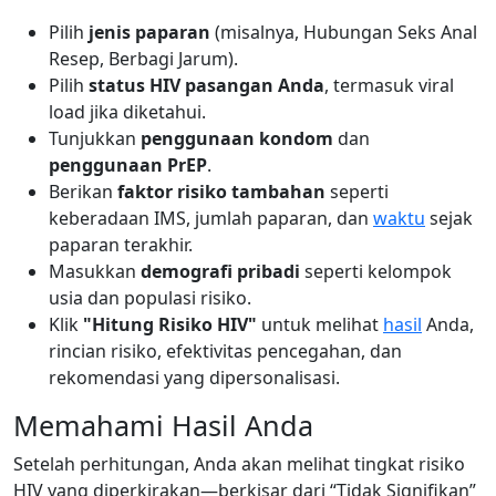
Pilih
jenis paparan
(misalnya, Hubungan Seks Anal
Resep, Berbagi Jarum).
Pilih
status HIV pasangan Anda
, termasuk viral
load jika diketahui.
Tunjukkan
penggunaan kondom
dan
penggunaan PrEP
.
Berikan
faktor risiko tambahan
seperti
keberadaan IMS, jumlah paparan, dan
waktu
sejak
paparan terakhir.
Masukkan
demografi pribadi
seperti kelompok
usia dan populasi risiko.
Klik
"Hitung Risiko HIV"
untuk melihat
hasil
Anda,
rincian risiko, efektivitas pencegahan, dan
rekomendasi yang dipersonalisasi.
Memahami Hasil Anda
Setelah perhitungan, Anda akan melihat tingkat risiko
HIV yang diperkirakan—berkisar dari “Tidak Signifikan”