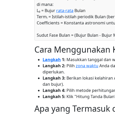
di mana:
L₀ = Bujur
rata-rata
Bulan
Termᵢ = Istilah-istilah periodik Bulan (
Coefficients = Konstanta astronomi unt
Sudut Fase Bulan = (Bujur Bulan - Bujur
Cara Menggunakan K
Langkah
1:
Masukkan tanggal dan wa
Langkah 2:
Pilih
zona waktu
Anda da
diperlukan.
Langkah 3:
Berikan lokasi kelahiran
dan bujur).
Langkah 4:
Pilih metode perhitungan 
Langkah 5:
Klik "Hitung Tanda Bulan
Apa yang Termasuk 