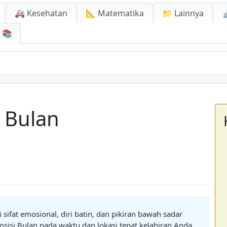
🚑 Kesehatan
📐 Matematika
📁 Lainnya

📚
 Bulan
ifat emosional, diri batin, dan pikiran bawah sadar
sisi Bulan pada waktu dan lokasi tepat kelahiran Anda