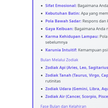
Sifat Emosional:
Bagaimana Anda
Kebutuhan Batin:
Apa yang memb
Pola Bawah Sadar:
Respons dan 
Gaya Keibuan:
Bagaimana Anda me
Karma Kehidupan Lampau:
Pola
sebelumnya
Karunia Intuitif:
Kemampuan psik
Bulan Melalui Zodiak
Zodiak Api (Aries, Leo, Sagitarius
Zodiak Tanah (Taurus, Virgo, Cap
rutinitas
Zodiak Udara (Gemini, Libra, Aqu
Zodiak Air (Cancer, Scorpio, Pisce
Fase Bulan dan Kelahiran