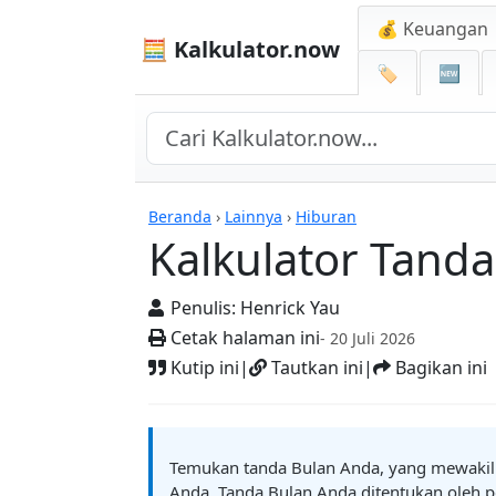
💰 Keuangan
🧮 Kalkulator.now
🏷️
🆕
Kalkulator-kalkulator
Beranda
›
Lainnya
›
Hiburan
Kalkulator Tanda
Penulis:
Henrick Yau
Cetak halaman ini
- 20 Juli 2026
Kutip ini
|
Tautkan ini
|
Bagikan ini
Temukan tanda Bulan Anda, yang mewakili s
Anda. Tanda Bulan Anda ditentukan oleh po