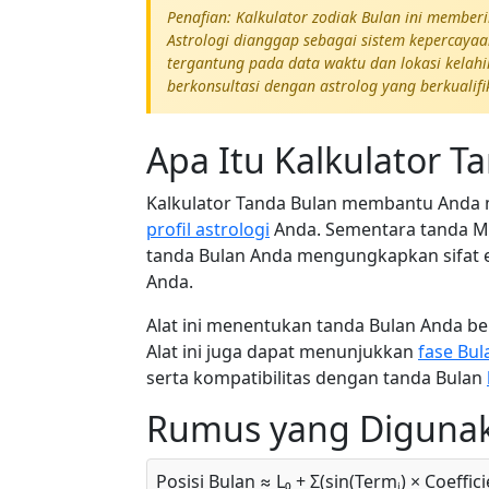
Penafian: Kalkulator zodiak Bulan ini member
Astrologi dianggap sebagai sistem kepercaya
tergantung pada data waktu dan lokasi kelahir
berkonsultasi dengan astrolog yang berkualifika
Apa Itu Kalkulator T
Kalkulator Tanda Bulan membantu Anda
profil astrologi
Anda. Sementara tanda Ma
tanda Bulan Anda mengungkapkan sifat e
Anda.
Alat ini menentukan tanda Bulan Anda b
Alat ini juga dapat menunjukkan
fase Bul
serta kompatibilitas dengan tanda Bulan
Rumus yang Digunak
Posisi Bulan ≈ L₀ + Σ(sin(Termᵢ) × Coeffici