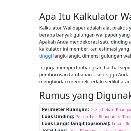
Apa Itu Kalkulator W
Kalkulator Wallpaper adalah alat prakt
berapa banyak gulungan wallpaper yang
Apakah Anda mendekorasi satu dinding a
kalkulator ini memberikan estimasi yang
tinggi
langit-langit, dimensi gulungan wa
Ini juga mempertimbangkan hal-hal sepert
pemborosan tambahan—sehingga Anda da
menghindari membeli terlalu sedikit atau
Rumus yang Diguna
Perimeter Ruangan:
2 × (Lebar Ruanga
Luas Dinding:
Perimeter Ruangan × Tin
Luas Langit-langit (opsional):
Lebar Ru
Total Luas:
Luas Dinding + Luas Langit