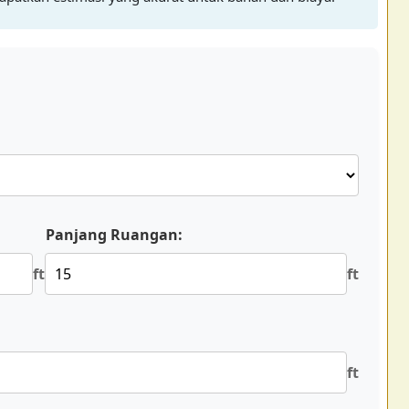
Panjang Ruangan:
ft
ft
ft