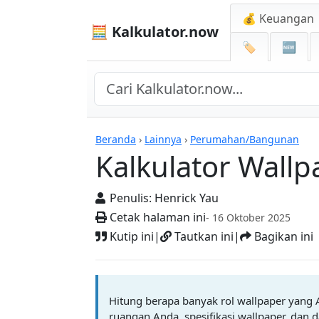
💰 Keuangan
🧮 Kalkulator.now
🏷️
🆕
Kalkulator-kalkulator
Beranda
›
Lainnya
›
Perumahan/Bangunan
Kalkulator Wallp
Penulis:
Henrick Yau
Cetak halaman ini
- 16 Oktober 2025
Kutip ini
|
Tautkan ini
|
Bagikan ini
Hitung berapa banyak rol wallpaper yang
ruangan Anda, spesifikasi wallpaper, dan 