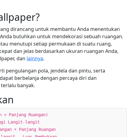
allpaper?
is yang dirancang untuk membantu Anda menentukan
 Anda butuhkan untuk mendekorasi sebuah ruangan.
tau menutupi setiap permukaan di suatu ruang,
 cepat dan jelas berdasarkan ukuran ruangan Anda,
llpaper, dan
lainnya
.
i pengulangan pola, jendela dan pintu, serta
pat berbelanja dengan percaya diri dan
 terlalu banyak.
kan
n + Panjang Ruangan)
ggi Langit-langit
angan × Panjang Ruangan
-langit - Luas Pembukaan