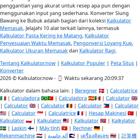
penggantian yang akurat untuk resep apa pun dengan
menggunakan input yang sederhana. Konverter Siung
Bawang ke Bubuk adalah bagian dari koleksi
Kalkulator
Memasak
. Jelajahi 10 alat terkait lainnya, termasuk
Kalkulator Pasta Kering ke Matang
,
Kalkulator
Penyesuaian Waktu Memasak
,
Pengonversi Loyang Kue
,
Kalkulator Ukuran Memasak
dan
Kalkulator Ragi
.
Tentang Kalkulator.now
|
Kalkulator Populer
|
Peta Situs
|
Konverter
2026 © Kalkulator.now - ⌚
Waktu sekarang 20:09:37
Kalkulator dalam bahasa lain: |
Beregner
🇩🇰 |
Calcolatrice
🇮🇹 |
Calculadora
🇧🇷🇵🇹 |
Calculadora
🇪🇸🇲🇽 |
Calculator
🇬🇧
|
Calculator
🇬🇧 |
Calculator
🇷🇴 |
Calculator
🇵🇭 |
Calculator
🇺🇸 |
Calculator
🇸🇬 |
Calculatrice
🇫🇷 |
Hesap Makinesi
🇹🇷 |
Kalkulator
🇵🇱 |
Kalkulator
🇲🇾 |
Kalkulator
🇳🇴 |
Kalkylator
🇸🇪 |
Laskin
🇫🇮 |
Máy tính
🇻🇳 |
Rechner
🇩🇪 |
Rekenmachine
🇳🇱 |
آلة حاسبة
🇸🇦 |
เครื่องคิดเลข
🇹🇭 |
計算機