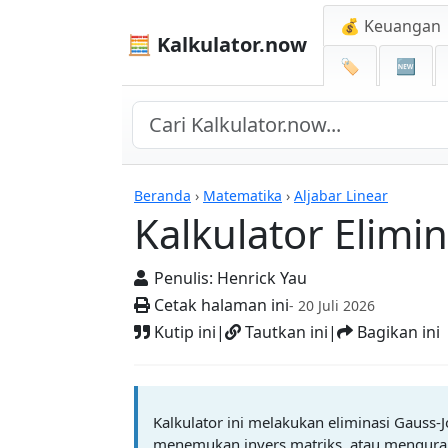
💰 Keuangan
🧮 Kalkulator.now
🏷️
🆕
Kalkulator-kalkulator
Beranda
›
Matematika
›
Aljabar Linear
Kalkulator Elimi
Penulis:
Henrick Yau
Cetak halaman ini
- 20 Juli 2026
Kutip ini
|
Tautkan ini
|
Bagikan ini
Kalkulator ini melakukan eliminasi Gauss-
menemukan invers matriks, atau menguran