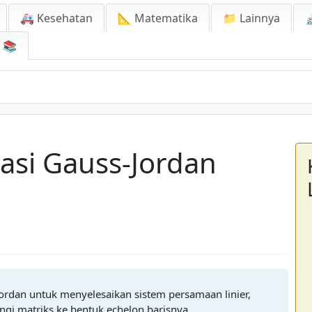
🚑 Kesehatan
📐 Matematika
📁 Lainnya

📚
nasi Gauss-Jordan
Jordan untuk menyelesaikan sistem persamaan linier,
gi matriks ke bentuk echelon barisnya.