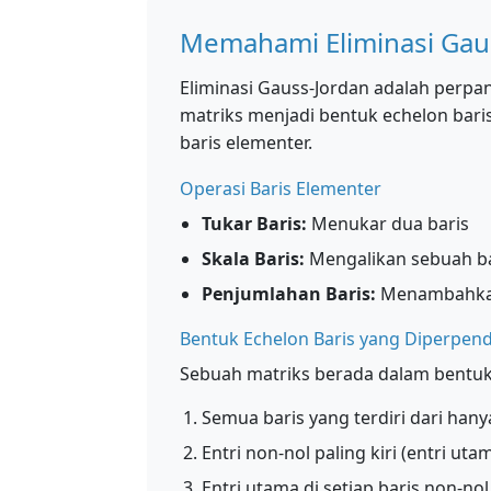
Memahami Eliminasi Gau
Eliminasi Gauss-Jordan adalah perpa
matriks menjadi bentuk echelon bari
baris elementer.
Operasi Baris Elementer
Tukar Baris:
Menukar dua baris
Skala Baris:
Mengalikan sebuah bar
Penjumlahan Baris:
Menambahkan k
Bentuk Echelon Baris yang Diperpend
Sebuah matriks berada dalam bentuk 
Semua baris yang terdiri dari han
Entri non-nol paling kiri (entri uta
Entri utama di setiap baris non-no