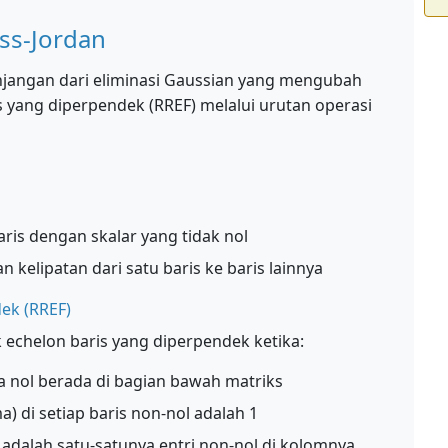
ss-Jordan
njangan dari eliminasi Gaussian yang mengubah
s yang diperpendek (RREF) melalui urutan operasi
is dengan skalar yang tidak nol
elipatan dari satu baris ke baris lainnya
ek (RREF)
echelon baris yang diperpendek ketika:
ya nol berada di bagian bawah matriks
ma) di setiap baris non-nol adalah 1
l adalah satu-satunya entri non-nol di kolomnya