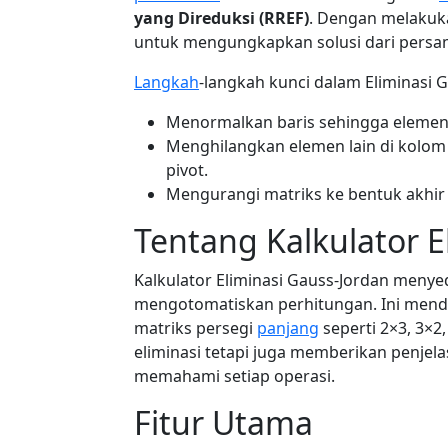
yang Direduksi (RREF)
. Dengan melakuka
untuk mengungkapkan solusi dari persam
Langkah
-langkah kunci dalam Eliminasi G
Menormalkan baris sehingga elemen 
Menghilangkan elemen lain di kolom 
pivot.
Mengurangi matriks ke bentuk akhir
Tentang Kalkulator E
Kalkulator Eliminasi Gauss-Jordan men
mengotomatiskan perhitungan. Ini mend
matriks persegi
panjang
seperti 2×3, 3×2
eliminasi tetapi juga memberikan penje
memahami setiap operasi.
Fitur Utama