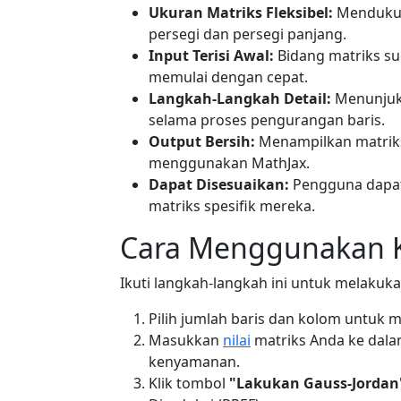
Ukuran Matriks Fleksibel:
Mendukun
persegi dan persegi panjang.
Input Terisi Awal:
Bidang matriks sud
memulai dengan cepat.
Langkah-Langkah Detail:
Menunjukk
selama proses pengurangan baris.
Output Bersih:
Menampilkan matriks
menggunakan MathJax.
Dapat Disesuaikan:
Pengguna dapat
matriks spesifik mereka.
Cara Menggunakan K
Ikuti langkah-langkah ini untuk melakuk
Pilih jumlah baris dan kolom untu
Masukkan
nilai
matriks Anda ke dalam
kenyamanan.
Klik tombol
"Lakukan Gauss-Jordan