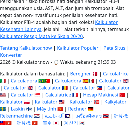
Perkirakan risiko fibrosis hati dengan Kalkulator FIB-4
menggunakan usia, AST, ALT, dan jumlah trombosit. Alat
cepat dan non-invasif untuk penilaian kesehatan hati.
Kalkulator FIB-4 adalah bagian dari koleksi
Kalkulator
Kesehatan Lainnya
. Jelajahi 1 alat terkait lainnya, termasuk
Kalkulator Resep Mata ke Skala 20/20
.
Tentang Kalkulator.now
|
Kalkulator Populer
|
Peta Situs
|
Konverter
2026 © Kalkulator.now - ⌚
Waktu sekarang 21:39:03
Kalkulator dalam bahasa lain: |
Beregner
🇩🇰 |
Calcolatrice
🇮🇹 |
Calculadora
🇧🇷🇵🇹 |
Calculadora
🇪🇸🇲🇽 |
Calculator
🇬🇧
|
Calculator
🇬🇧 |
Calculator
🇷🇴 |
Calculator
🇵🇭 |
Calculator
🇺🇸 |
Calculator
🇸🇬 |
Calculatrice
🇫🇷 |
Hesap Makinesi
🇹🇷 |
Kalkulator
🇵🇱 |
Kalkulator
🇲🇾 |
Kalkulator
🇳🇴 |
Kalkylator
🇸🇪 |
Laskin
🇫🇮 |
Máy tính
🇻🇳 |
Rechner
🇩🇪 |
Rekenmachine
🇳🇱 |
آلة حاسبة
🇸🇦 |
เครื่องคิดเลข
🇹🇭 |
計算機
🇹🇼🇭🇰 |
計算機
🇭🇰 |
電卓
🇯🇵 |
계산기
🇰🇷