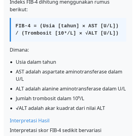
Indeks FIB-4 dihitung menggunakan rumus
berikut:
FIB-4 = (Usia [tahun] × AST [U/L])
/ (Trombosit [10⁹/L] × √ALT [U/L])
Dimana:
Usia dalam tahun
AST adalah aspartate aminotransferase dalam
U/L
ALT adalah alanine aminotransferase dalam U/L
Jumlah trombosit dalam 10⁹/L
√ALT adalah akar kuadrat dari nilai ALT
Interpretasi Hasil
Interpretasi skor FIB-4 sedikit bervariasi