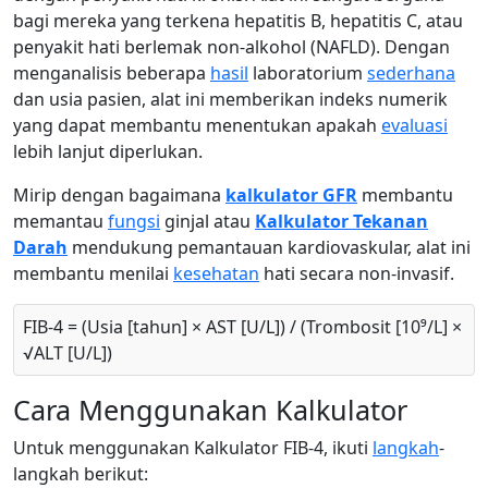
bagi mereka yang terkena hepatitis B, hepatitis C, atau
penyakit hati berlemak non-alkohol (NAFLD). Dengan
menganalisis beberapa
hasil
laboratorium
sederhana
dan usia pasien, alat ini memberikan indeks numerik
yang dapat membantu menentukan apakah
evaluasi
lebih lanjut diperlukan.
Mirip dengan bagaimana
kalkulator GFR
membantu
memantau
fungsi
ginjal atau
Kalkulator Tekanan
Darah
mendukung pemantauan kardiovaskular, alat ini
membantu menilai
kesehatan
hati secara non-invasif.
FIB-4 = (Usia [tahun] × AST [U/L]) / (Trombosit [10⁹/L] ×
√ALT [U/L])
Cara Menggunakan Kalkulator
Untuk menggunakan Kalkulator FIB-4, ikuti
langkah
-
langkah berikut: