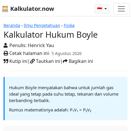
🧮 Kalkulator.now
🇮🇩
Kalkulator-kalkulator
Beranda
›
Ilmu Pengetahuan
›
Fisika
Kalkulator Hukum Boyle
Penulis:
Henrick Yau
Cetak halaman ini
- 5 Agustus 2026
Kutip ini
|
Tautkan ini
|
Bagikan ini
Hukum Boyle menyatakan bahwa untuk jumlah gas
ideal yang tetap pada suhu tetap, tekanan dan volume
berbanding terbalik.
Rumus matematisnya adalah: P₁V₁ = P₂V₂