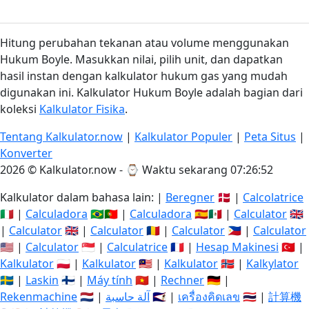
Hitung perubahan tekanan atau volume menggunakan
Hukum Boyle. Masukkan nilai, pilih unit, dan dapatkan
hasil instan dengan kalkulator hukum gas yang mudah
digunakan ini. Kalkulator Hukum Boyle adalah bagian dari
koleksi
Kalkulator Fisika
.
Tentang Kalkulator.now
|
Kalkulator Populer
|
Peta Situs
|
Konverter
2026 © Kalkulator.now - ⌚
Waktu sekarang 07:26:52
Kalkulator dalam bahasa lain: |
Beregner
🇩🇰 |
Calcolatrice
🇮🇹 |
Calculadora
🇧🇷🇵🇹 |
Calculadora
🇪🇸🇲🇽 |
Calculator
🇬🇧
|
Calculator
🇬🇧 |
Calculator
🇷🇴 |
Calculator
🇵🇭 |
Calculator
🇺🇸 |
Calculator
🇸🇬 |
Calculatrice
🇫🇷 |
Hesap Makinesi
🇹🇷 |
Kalkulator
🇵🇱 |
Kalkulator
🇲🇾 |
Kalkulator
🇳🇴 |
Kalkylator
🇸🇪 |
Laskin
🇫🇮 |
Máy tính
🇻🇳 |
Rechner
🇩🇪 |
Rekenmachine
🇳🇱 |
آلة حاسبة
🇸🇦 |
เครื่องคิดเลข
🇹🇭 |
計算機