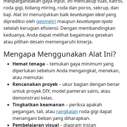
melipatgandakan gaya input. Ini mencakup tuas, katrol,
roda gigi, bidang miring, roda dan poros, sekrup, dan
baji. Alat ini menunjukkan baik
keuntungan ideal
yang
diprediksi oleh
geometri
maupun
keuntungan nyata
setelah kerugian efisiensi. Dengan membandingkan
keduanya, Anda dapat melihat bagaimana gesekan
atau pilihan desain memengaruhi kinerja.
Mengapa Menggunakan Alat Ini?
Hemat tenaga
– temukan gaya minimum yang
diperlukan sebelum Anda mengangkat, menekan,
atau memutar.
Rencanakan proyek
– ukur bagian dengan benar
untuk proyek DIY, model pameran sains, atau
demonstrasi kelas.
Tingkatkan keamanan
– periksa apakah
pegangan, tali, atau
rangkaian
roda gigi dapat
menangani beban yang diharapkan.
Pembelajaran visual
– diagram instan