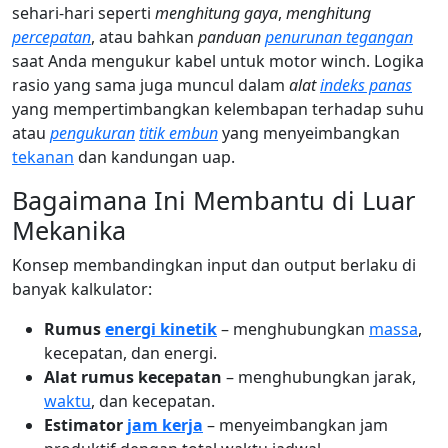
sehari-hari seperti
menghitung gaya
,
menghitung
percepatan
, atau bahkan
panduan
penurunan tegangan
saat Anda mengukur kabel untuk motor winch. Logika
rasio yang sama juga muncul dalam
alat
indeks panas
yang mempertimbangkan kelembapan terhadap suhu
atau
pengukuran
titik embun
yang menyeimbangkan
tekanan
dan kandungan uap.
Bagaimana Ini Membantu di Luar
Mekanika
Konsep membandingkan input dan output berlaku di
banyak kalkulator:
Rumus
energi kinetik
– menghubungkan
massa
,
kecepatan, dan energi.
Alat rumus kecepatan
– menghubungkan jarak,
waktu
, dan kecepatan.
Estimator
jam kerja
– menyeimbangkan jam