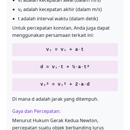
v₁ adalah kecepatan awal (dalam m/s)
v₂ adalah kecepatan akhir (dalam m/s)
t adalah interval waktu (dalam detik)
Untuk percepatan konstan, Anda juga dapat
menggunakan persamaan terkait ini:
v₂ = v₁ + a·t
d = v₁·t + ½·a·t²
v₂² = v₁² + 2·a·d
Di mana d adalah jarak yang ditempuh.
Gaya dan Percepatan:
Menurut Hukum Gerak Kedua Newton,
percepatan suatu objek berbanding lurus