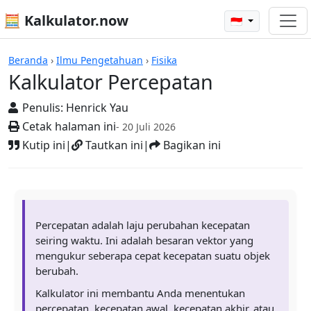
🧮 Kalkulator.now
🇮🇩
Kalkulator-kalkulator
Beranda
›
Ilmu Pengetahuan
›
Fisika
Kalkulator Percepatan
Penulis:
Henrick Yau
Cetak halaman ini
- 20 Juli 2026
Kutip ini
|
Tautkan ini
|
Bagikan ini
Percepatan adalah laju perubahan kecepatan
seiring waktu. Ini adalah besaran vektor yang
mengukur seberapa cepat kecepatan suatu objek
berubah.
Kalkulator ini membantu Anda menentukan
percepatan, kecepatan awal, kecepatan akhir, atau