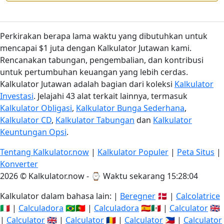
Perkirakan berapa lama waktu yang dibutuhkan untuk
mencapai $1 juta dengan Kalkulator Jutawan kami.
Rencanakan tabungan, pengembalian, dan kontribusi
untuk pertumbuhan keuangan yang lebih cerdas.
Kalkulator Jutawan adalah bagian dari koleksi
Kalkulator
Investasi
. Jelajahi 43 alat terkait lainnya, termasuk
Kalkulator Obligasi
,
Kalkulator Bunga Sederhana
,
Kalkulator CD
,
Kalkulator Tabungan
dan
Kalkulator
Keuntungan Opsi
.
Tentang Kalkulator.now
|
Kalkulator Populer
|
Peta Situs
|
Konverter
2026 © Kalkulator.now - ⌚
Waktu sekarang 15:28:04
Kalkulator dalam bahasa lain: |
Beregner
🇩🇰 |
Calcolatrice
🇮🇹 |
Calculadora
🇧🇷🇵🇹 |
Calculadora
🇪🇸🇲🇽 |
Calculator
🇬🇧
|
Calculator
🇬🇧 |
Calculator
🇷🇴 |
Calculator
🇵🇭 |
Calculator