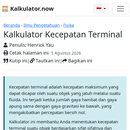
🧮 Kalkulator.now
🇮🇩
Kalkulator-kalkulator
Beranda
›
Ilmu Pengetahuan
›
Fisika
Kalkulator Kecepatan Terminal
Penulis:
Henrick Yau
Cetak halaman ini
- 5 Agustus 2026
Kutip ini
|
Tautkan ini
|
Bagikan ini
Kecepatan terminal adalah kecepatan maksimum yang
dapat dicapai oleh suatu objek yang jatuh melalui suatu
fluida. Ini terjadi ketika jumlah gaya hambat dan gaya
apung sama dengan gaya gravitasi ke bawah, yang
mengakibatkan percepatan bersih nol.
Kalkulator ini membantu Anda menentukan kecepatan
terminal suatu objek berdasarkan sifat-sifatnya dan