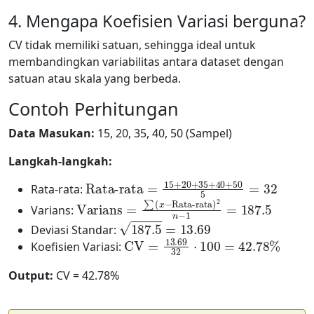
4. Mengapa Koefisien Variasi berguna?
CV tidak memiliki satuan, sehingga ideal untuk
membandingkan variabilitas antara dataset dengan
satuan atau skala yang berbeda.
Contoh Perhitungan
Data Masukan:
15, 20, 35, 40, 50 (Sampel)
Langkah-langkah:
Rata-rata
=
15
+
20
+
35
+
40
+
50
5
=
32
Rata-rata:
Varians
Rata-rata
)
2
n
−
=
∑
1
=
(
x
187.5
−
Varians:
187.5
=
13.69
Deviasi Standar:
CV
=
13.69
32
⋅
100
=
42.78
%
Koefisien Variasi:
Output:
CV = 42.78%