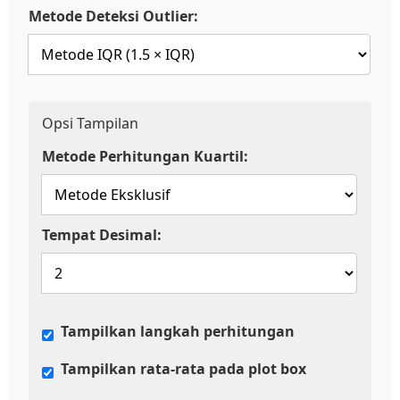
Metode Deteksi Outlier:
Opsi Tampilan
Metode Perhitungan Kuartil:
Tempat Desimal:
Tampilkan langkah perhitungan
Tampilkan rata-rata pada plot box