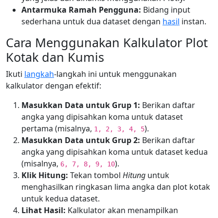
Antarmuka Ramah Pengguna:
Bidang input
sederhana untuk dua dataset dengan
hasil
instan.
Cara Menggunakan Kalkulator Plot
Kotak dan Kumis
Ikuti
langkah
-langkah ini untuk menggunakan
kalkulator dengan efektif:
Masukkan Data untuk Grup 1:
Berikan daftar
angka yang dipisahkan koma untuk dataset
pertama (misalnya,
).
1, 2, 3, 4, 5
Masukkan Data untuk Grup 2:
Berikan daftar
angka yang dipisahkan koma untuk dataset kedua
(misalnya,
).
6, 7, 8, 9, 10
Klik Hitung:
Tekan tombol
Hitung
untuk
menghasilkan ringkasan lima angka dan plot kotak
untuk kedua dataset.
Lihat Hasil:
Kalkulator akan menampilkan