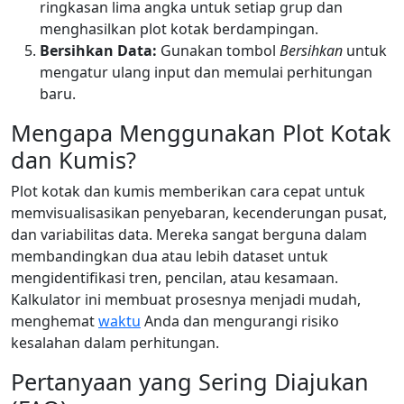
ringkasan lima angka untuk setiap grup dan
menghasilkan plot kotak berdampingan.
Bersihkan Data:
Gunakan tombol
Bersihkan
untuk
mengatur ulang input dan memulai perhitungan
baru.
Mengapa Menggunakan Plot Kotak
dan Kumis?
Plot kotak dan kumis memberikan cara cepat untuk
memvisualisasikan penyebaran, kecenderungan pusat,
dan variabilitas data. Mereka sangat berguna dalam
membandingkan dua atau lebih dataset untuk
mengidentifikasi tren, pencilan, atau kesamaan.
Kalkulator ini membuat prosesnya menjadi mudah,
menghemat
waktu
Anda dan mengurangi risiko
kesalahan dalam perhitungan.
Pertanyaan yang Sering Diajukan