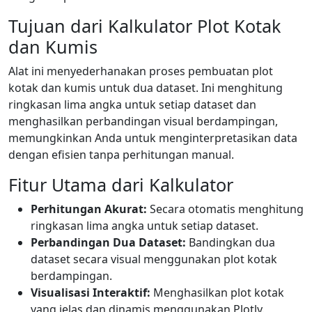
Tujuan dari Kalkulator Plot Kotak
dan Kumis
Alat ini menyederhanakan proses pembuatan plot
kotak dan kumis untuk dua dataset. Ini menghitung
ringkasan lima angka untuk setiap dataset dan
menghasilkan perbandingan visual berdampingan,
memungkinkan Anda untuk menginterpretasikan data
dengan efisien tanpa perhitungan manual.
Fitur Utama dari Kalkulator
Perhitungan Akurat:
Secara otomatis menghitung
ringkasan lima angka untuk setiap dataset.
Perbandingan Dua Dataset:
Bandingkan dua
dataset secara visual menggunakan plot kotak
berdampingan.
Visualisasi Interaktif:
Menghasilkan plot kotak
yang jelas dan dinamis menggunakan Plotly.