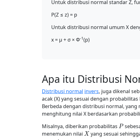
Untuk distribusi normal standar Z, fu
P(Z ≤ z) = p
Untuk distribusi normal umum X denga
-1
x = μ + σ × Φ
(p)
Apa itu Distribusi No
Distribusi normal
invers
, juga dikenal se
acak (X) yang sesuai dengan probabilitas 
Berbeda dengan distribusi normal, yang 
menghitung nilai X berdasarkan probabili
P
Misalnya, diberikan probabilitas
sebesa
X
menemukan nilai
yang sesuai sehingg