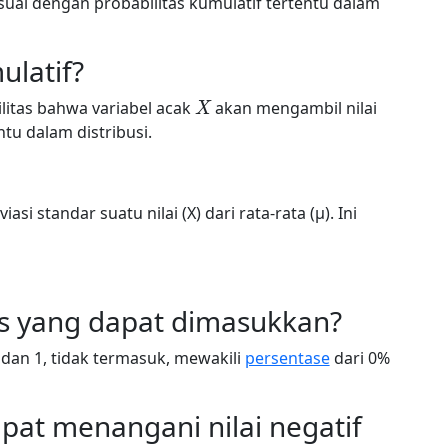
esuai dengan probabilitas kumulatif tertentu dalam
ulatif?
X
ilitas bahwa variabel acak
akan mengambil nilai
tu dalam distribusi.
 standar suatu nilai (X) dari rata-rata (µ). Ini
as yang dapat dimasukkan?
 dan 1, tidak termasuk, mewakili
persentase
dari 0%
apat menangani nilai negatif