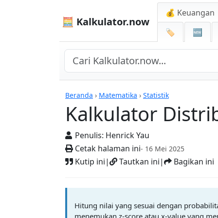
💰 Keuangan
🧮 Kalkulator.now
🏷️
🆕
Kalkulator-kalkulator
Beranda
›
Matematika
›
Statistik
Kalkulator Distr
Penulis:
Henrick Yau
Cetak halaman ini
- 16 Mei 2025
Kutip ini
|
Tautkan ini
|
Bagikan ini
Hitung nilai yang sesuai dengan probabilit
menemukan z-score atau x-value yang memb