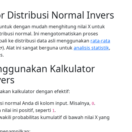
r Distribusi Normal Invers
untuk dengan mudah menghitung nilai X untuk
stribusi normal. Ini mengotomatiskan proses
li ke distribusi data asli menggunakan
rata-rata
σ
). Alat ini sangat berguna untuk
analisis statistik
,
s.
ggunakan Kalkulator
vers
kan kalkulator dengan efektif:
usi normal Anda di kolom input. Misalnya,
.
0
 nilai ini positif, seperti
.
1
akili probabilitas kumulatif di bawah nilai X yang
 menampilkan: