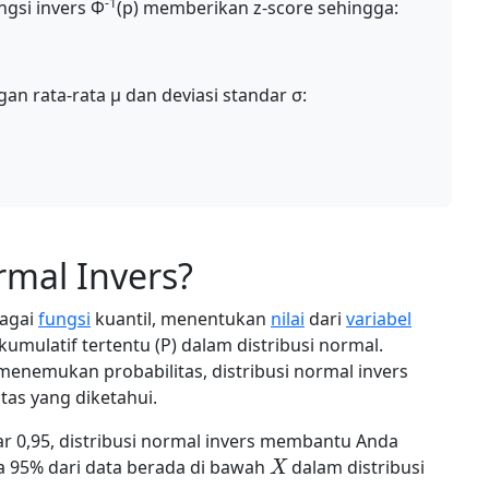
-1
ngsi invers Φ
(p) memberikan z-score sehingga:
n rata-rata μ dan deviasi standar σ:
rmal Invers?
bagai
fungsi
kuantil, menentukan
nilai
dari
variabel
kumulatif tertentu (P) dalam distribusi normal.
menemukan probabilitas, distribusi normal invers
tas yang diketahui.
r 0,95, distribusi normal invers membantu Anda
X
a 95% dari data berada di bawah
dalam distribusi