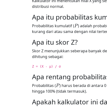
Kalkulator ini menentukan nilai X yang s
distribusi normal.
Apa itu probabilitas kum
P
Probabilitas kumulatif (
) adalah probab
kurang dari atau sama dengan nilai terten
Apa itu skor Z?
Skor Z menunjukkan seberapa banyak deviasi
dihitung sebagai:
Z = (X - µ) / σ
Apa rentang probabilit
P
Probabilitas (
) harus berada di antara 0
hingga 100% (tidak termasuk).
Apakah kalkulator ini d