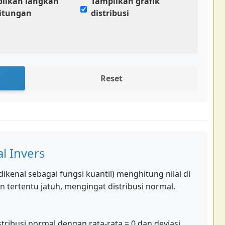
ilkan langkah
Tampilkan grafik
itungan
distribusi
Reset
l Invers
dikenal sebagai fungsi kuantil) menghitung nilai di
tertentu jatuh, mengingat distribusi normal.
tribusi normal dengan rata-rata = 0 dan deviasi