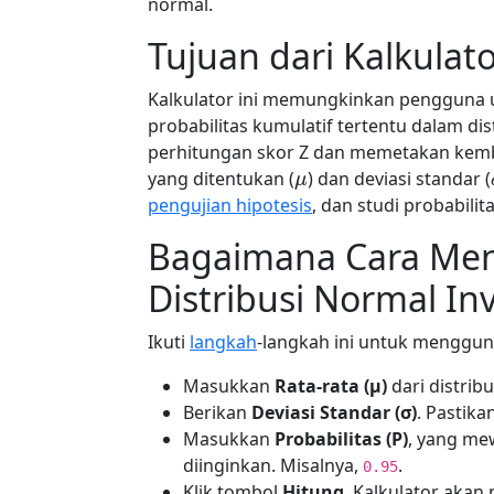
normal.
Tujuan dari Kalkulato
Kalkulator ini memungkinkan pengguna 
probabilitas kumulatif tertentu dalam di
perhitungan skor Z dan memetakan kemba
μ
yang ditentukan (
) dan deviasi standar (
pengujian hipotesis
, dan studi probabilita
Bagaimana Cara Men
Distribusi Normal In
Ikuti
langkah
-langkah ini untuk mengguna
Masukkan
Rata-rata (µ)
dari distrib
Berikan
Deviasi Standar (σ)
. Pastikan
Masukkan
Probabilitas (P)
, yang mew
diinginkan. Misalnya,
.
0.95
Klik tombol
Hitung
. Kalkulator akan