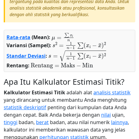
tergantung pada kualitas dan representasi data Anda. Untuk
analisis statistik akademik atau profesional, konsultasikan
dengan ahli statistik yang berkualifikasi.
μ
=
∑
x
i
n
Rata-rata
(Mean):
s
2
=
1
n
−
1
∑
(
x
i
−
x
¯
)
2
Variansi (Sampel):
s
=
1
n
−
1
∑
(
x
i
−
x
¯
)
2
Standar Deviasi
:
Rentang
=
Maks
−
Min
Rentang:
Apa Itu Kalkulator Estimasi Titik?
Kalkulator Estimasi Titik
adalah alat
analisis statistik
yang dirancang untuk membantu Anda menghitung
statistik deskriptif
penting dari kumpulan data Anda
dengan cepat. Baik Anda bekerja dengan
nilai
ujian,
tinggi
badan,
berat
badan, atau nilai numerik
lainnya
,
kalkulator ini memberikan wawasan data yang jelas
menggunakan
perhitungan statistik
umum.