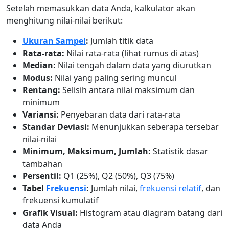
Setelah memasukkan data Anda, kalkulator akan
menghitung nilai-nilai berikut:
Ukuran Sampel
:
Jumlah titik data
Rata-rata:
Nilai rata-rata (lihat rumus di atas)
Median:
Nilai tengah dalam data yang diurutkan
Modus:
Nilai yang paling sering muncul
Rentang:
Selisih antara nilai maksimum dan
minimum
Variansi:
Penyebaran data dari rata-rata
Standar Deviasi:
Menunjukkan seberapa tersebar
nilai-nilai
Minimum, Maksimum, Jumlah:
Statistik dasar
tambahan
Persentil:
Q1 (25%), Q2 (50%), Q3 (75%)
Tabel
Frekuensi
:
Jumlah nilai,
frekuensi relatif
, dan
frekuensi kumulatif
Grafik Visual:
Histogram atau diagram batang dari
data Anda