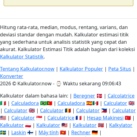
Hitung rata-rata, median, modus, rentang, varians, dan
deviasi standar dengan mudah. Kalkulator estimasi titik
yang sederhana untuk analisis statistik yang cepat dan
akurat. Kalkulator Estimasi Titik adalah bagian dari koleksi
Kalkulator Statistik
.
Tentang Kalkulator.now
|
Kalkulator Populer
|
Peta Situs
|
Konverter
2026 © Kalkulator.now - ⌚
Waktu sekarang 09:06:43
Kalkulator dalam bahasa lain: |
Beregner
🇩🇰 |
Calcolatrice
🇮🇹 |
Calculadora
🇧🇷🇵🇹 |
Calculadora
🇪🇸🇲🇽 |
Calculator
🇬🇧
|
Calculator
🇬🇧 |
Calculator
🇷🇴 |
Calculator
🇵🇭 |
Calculator
🇺🇸 |
Calculator
🇸🇬 |
Calculatrice
🇫🇷 |
Hesap Makinesi
🇹🇷 |
Kalkulator
🇵🇱 |
Kalkulator
🇲🇾 |
Kalkulator
🇳🇴 |
Kalkylator
🇸🇪 |
Laskin
🇫🇮 |
Máy tính
🇻🇳 |
Rechner
🇩🇪 |