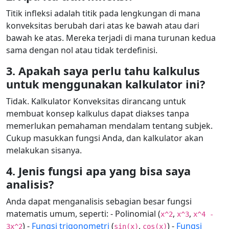
Titik infleksi adalah titik pada lengkungan di mana
konveksitas berubah dari atas ke bawah atau dari
bawah ke atas. Mereka terjadi di mana turunan kedua
sama dengan nol atau tidak terdefinisi.
3. Apakah saya perlu tahu kalkulus
untuk menggunakan kalkulator ini?
Tidak. Kalkulator Konveksitas dirancang untuk
membuat konsep kalkulus dapat diakses tanpa
memerlukan pemahaman mendalam tentang subjek.
Cukup masukkan fungsi Anda, dan kalkulator akan
melakukan sisanya.
4. Jenis fungsi apa yang bisa saya
analisis?
Anda dapat menganalisis sebagian besar fungsi
matematis umum, seperti: - Polinomial (
,
,
x^2
x^3
x^4 -
) -
Fungsi trigonometri
(
,
) -
Fungsi
3x^2
sin(x)
cos(x)