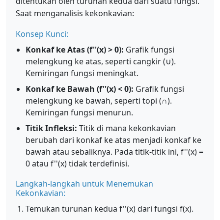
ditentukan oleh turunan kedua dari suatu fungsi.
Saat menganalisis kekonkavian:
Konsep Kunci:
Konkaf ke Atas (f''(x) > 0):
Grafik fungsi
melengkung ke atas, seperti cangkir (∪).
Kemiringan fungsi meningkat.
Konkaf ke Bawah (f''(x) < 0):
Grafik fungsi
melengkung ke bawah, seperti topi (∩).
Kemiringan fungsi menurun.
Titik Infleksi:
Titik di mana kekonkavian
berubah dari konkaf ke atas menjadi konkaf ke
bawah atau sebaliknya. Pada titik-titik ini, f''(x) =
0 atau f''(x) tidak terdefinisi.
Langkah-langkah untuk Menemukan
Kekonkavian:
Temukan turunan kedua f''(x) dari fungsi f(x).