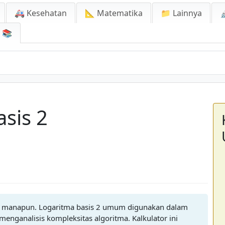
🚑 Kesehatan
📐 Matematika
📁 Lainnya

📚
asis 2
tif manapun. Logaritma basis 2 umum digunakan dalam
menganalisis kompleksitas algoritma. Kalkulator ini