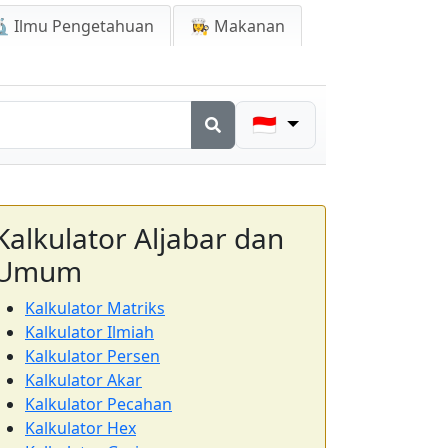
 Ilmu Pengetahuan
👩‍🍳 Makanan
🇮🇩
Kalkulator Aljabar dan
Umum
Kalkulator Matriks
Kalkulator Ilmiah
Kalkulator Persen
Kalkulator Akar
Kalkulator Pecahan
Kalkulator Hex