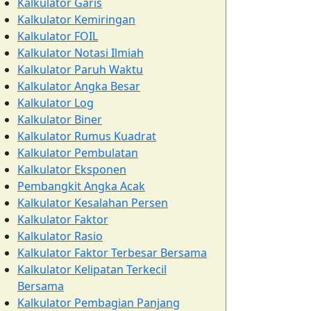
Kalkulator Garis
Kalkulator Kemiringan
Kalkulator FOIL
Kalkulator Notasi Ilmiah
Kalkulator Paruh Waktu
Kalkulator Angka Besar
Kalkulator Log
Kalkulator Biner
Kalkulator Rumus Kuadrat
Kalkulator Pembulatan
Kalkulator Eksponen
Pembangkit Angka Acak
Kalkulator Kesalahan Persen
Kalkulator Faktor
Kalkulator Rasio
Kalkulator Faktor Terbesar Bersama
Kalkulator Kelipatan Terkecil
Bersama
Kalkulator Pembagian Panjang