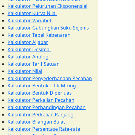
Kalkulator Peluruhan Eksponensial
Kalkulator Kurva Nilai
Kalkulator Variabel
Kalkulator Gabungkan Suku Sejenis
Kalkulator Tabel Kebenaran
Kalkulator Aljabar
Kalkulator Desimal
Kalkulator Antilog
Kalkulator Tarif Satuan
Kalkulator Nilai
Kalkulator Penyederhanaan Pecahan
Kalkulator Bentuk Titik-Miring
Kalkulator Bentuk Diperluas
Kalkulator Perkalian Pecahan
Kalkulator Perbandingan Pecahan
Kalkulator Perkalian Panjang
Kalkulator Bilangan Bulat
Kalkulator Persentase Rata-rata