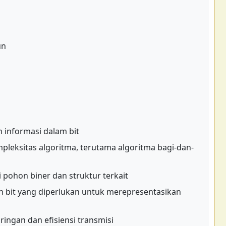
un
informasi dalam bit
leksitas algoritma, terutama algoritma bagi-dan-
pohon biner dan struktur terkait
 bit yang diperlukan untuk merepresentasikan
ringan dan efisiensi transmisi