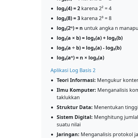
log₂(4) = 2
karena 2² = 4
log₂(8) = 3
karena 2³ = 8
log₂(2ⁿ) = n
untuk angka n manap
log₂(a × b) = log₂(a) + log₂(b)
log₂(a ÷ b) = log₂(a) - log₂(b)
log₂(aⁿ) = n × log₂(a)
Aplikasi Log Basis 2
Teori Informasi:
Mengukur konten 
Ilmu Komputer:
Menganalisis komp
taklukkan
Struktur Data:
Menentukan tinggi 
Sistem Digital:
Menghitung jumlah
suatu nilai
Jaringan:
Menganalisis protokol ja