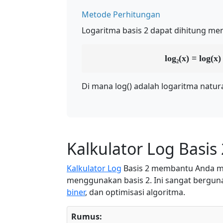
Metode Perhitungan
Logaritma basis 2 dapat dihitung m
log₂(x) = log(x)
Di mana log() adalah logaritma natura
Kalkulator Log Basis
Kalkulator Log
Basis 2 membantu Anda
menggunakan basis 2. Ini sangat berguna 
biner
, dan optimisasi algoritma.
Rumus: