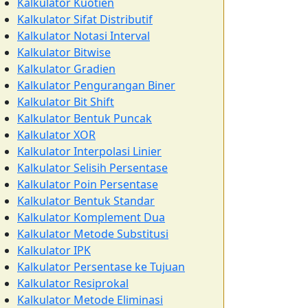
Kalkulator Kuotien
Kalkulator Sifat Distributif
Kalkulator Notasi Interval
Kalkulator Bitwise
Kalkulator Gradien
Kalkulator Pengurangan Biner
Kalkulator Bit Shift
Kalkulator Bentuk Puncak
Kalkulator XOR
Kalkulator Interpolasi Linier
Kalkulator Selisih Persentase
Kalkulator Poin Persentase
Kalkulator Bentuk Standar
Kalkulator Komplement Dua
Kalkulator Metode Substitusi
Kalkulator IPK
Kalkulator Persentase ke Tujuan
Kalkulator Resiprokal
Kalkulator Metode Eliminasi