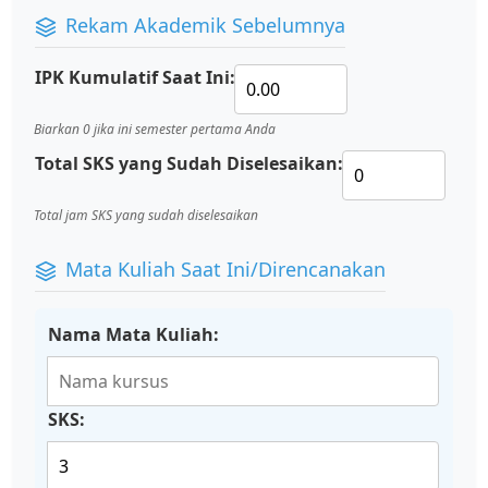
Rekam Akademik Sebelumnya
IPK Kumulatif Saat Ini:
Biarkan 0 jika ini semester pertama Anda
Total SKS yang Sudah Diselesaikan:
Total jam SKS yang sudah diselesaikan
Mata Kuliah Saat Ini/Direncanakan
Nama Mata Kuliah:
SKS: