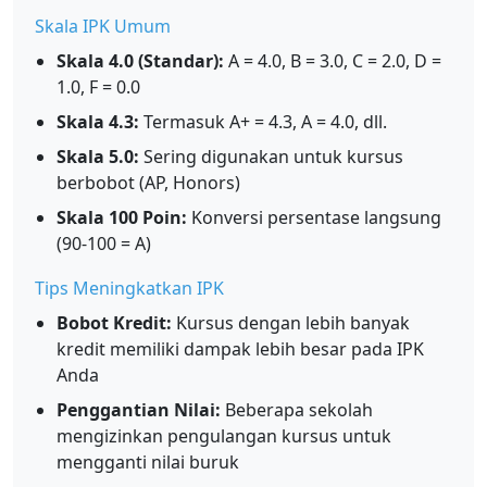
Skala IPK Umum
Skala 4.0 (Standar):
A = 4.0, B = 3.0, C = 2.0, D =
1.0, F = 0.0
Skala 4.3:
Termasuk A+ = 4.3, A = 4.0, dll.
Skala 5.0:
Sering digunakan untuk kursus
berbobot (AP, Honors)
Skala 100 Poin:
Konversi persentase langsung
(90-100 = A)
Tips Meningkatkan IPK
Bobot Kredit:
Kursus dengan lebih banyak
kredit memiliki dampak lebih besar pada IPK
Anda
Penggantian Nilai:
Beberapa sekolah
mengizinkan pengulangan kursus untuk
mengganti nilai buruk