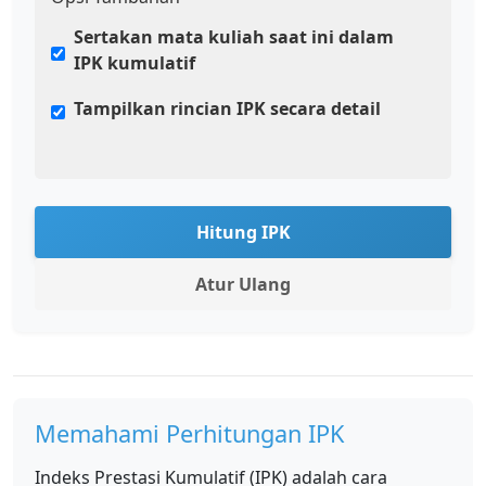
Sertakan mata kuliah saat ini dalam
IPK kumulatif
Tampilkan rincian IPK secara detail
Hitung IPK
Atur Ulang
Memahami Perhitungan IPK
Indeks Prestasi Kumulatif (IPK) adalah cara