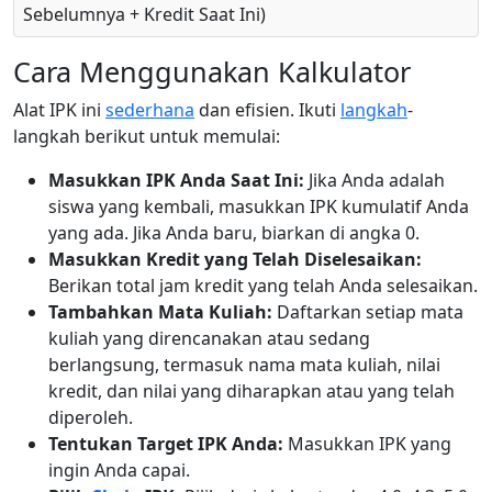
Sebelumnya + Kredit Saat Ini)
Cara Menggunakan Kalkulator
Alat IPK ini
sederhana
dan efisien. Ikuti
langkah
-
langkah berikut untuk memulai:
Masukkan IPK Anda Saat Ini:
Jika Anda adalah
siswa yang kembali, masukkan IPK kumulatif Anda
yang ada. Jika Anda baru, biarkan di angka 0.
Masukkan Kredit yang Telah Diselesaikan:
Berikan total jam kredit yang telah Anda selesaikan.
Tambahkan Mata Kuliah:
Daftarkan setiap mata
kuliah yang direncanakan atau sedang
berlangsung, termasuk nama mata kuliah, nilai
kredit, dan nilai yang diharapkan atau yang telah
diperoleh.
Tentukan Target IPK Anda:
Masukkan IPK yang
ingin Anda capai.