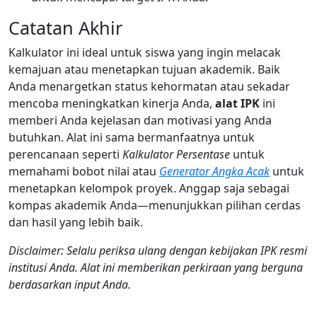
Catatan Akhir
Kalkulator ini ideal untuk siswa yang ingin melacak
kemajuan atau menetapkan tujuan akademik. Baik
Anda menargetkan status kehormatan atau sekadar
mencoba meningkatkan kinerja Anda,
alat IPK
ini
memberi Anda kejelasan dan motivasi yang Anda
butuhkan. Alat ini sama bermanfaatnya untuk
perencanaan seperti
Kalkulator Persentase
untuk
memahami bobot nilai atau
Generator Angka Acak
untuk
menetapkan kelompok proyek. Anggap saja sebagai
kompas akademik Anda—menunjukkan pilihan cerdas
dan hasil yang lebih baik.
Disclaimer: Selalu periksa ulang dengan kebijakan IPK resmi
institusi Anda. Alat ini memberikan perkiraan yang berguna
berdasarkan input Anda.