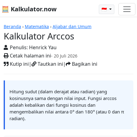
🧮 Kalkulator.now
🇮🇩
Kalkulator Arccos
Beranda
›
Matematika
›
Aljabar dan Umum
Kalkulator Arccos
Penulis:
Henrick Yau
Cetak halaman ini
- 20 Juli 2026
Kutip ini
|
Tautkan ini
|
Bagikan ini
Hitung sudut (dalam derajat atau radian) yang
kosinusnya sama dengan nilai input. Fungsi arccos
adalah kebalikan dari fungsi kosinus dan
mengembalikan nilai antara 0° dan 180° (atau 0 dan π
radian).