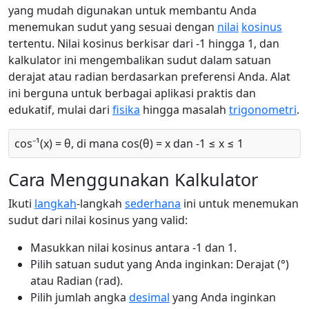
yang mudah digunakan untuk membantu Anda
menemukan sudut yang sesuai dengan
nilai
kosinus
tertentu. Nilai kosinus berkisar dari -1 hingga 1, dan
kalkulator ini mengembalikan sudut dalam satuan
derajat atau radian berdasarkan preferensi Anda. Alat
ini berguna untuk berbagai aplikasi praktis dan
edukatif, mulai dari
fisika
hingga masalah
trigonometri
.
cos⁻¹(x) = θ, di mana cos(θ) = x dan -1 ≤ x ≤ 1
Cara Menggunakan Kalkulator
Ikuti
langkah
-langkah
sederhana
ini untuk menemukan
sudut dari nilai kosinus yang valid:
Masukkan nilai kosinus antara -1 dan 1.
Pilih satuan sudut yang Anda inginkan: Derajat (°)
atau Radian (rad).
Pilih jumlah angka
desimal
yang Anda inginkan