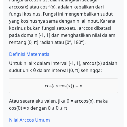
-1
arccos(x) atau cos
(x), adalah kebalikan dari
fungsi kosinus. Fungsi ini mengembalikan sudut
yang kosinusnya sama dengan nilai input. Karena
kosinus bukan fungsi satu-satu, arccos dibatasi
pada domain [-1, 1] dan menghasilkan nilai dalam
rentang [0, π] radian atau [0°, 180°].
Definisi Matematis
Untuk nilai x dalam interval [-1, 1], arccos(x) adalah
sudut unik θ dalam interval [0, π] sehingga:
cos(arccos(x)) = x
Atau secara ekuivalen, jika θ = arccos(x), maka
cos(θ) = x dengan 0 ≤ θ ≤ π
Nilai Arccos Umum