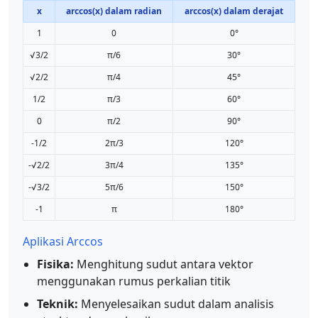
x
arccos(x) dalam radian
arccos(x) dalam derajat
1
0
0°
√3/2
π/6
30°
√2/2
π/4
45°
1/2
π/3
60°
0
π/2
90°
-1/2
2π/3
120°
-√2/2
3π/4
135°
-√3/2
5π/6
150°
-1
π
180°
Aplikasi Arccos
Fisika:
Menghitung sudut antara vektor
menggunakan rumus perkalian titik
Teknik:
Menyelesaikan sudut dalam analisis