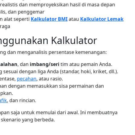
ealistis dan memproyeksikan hasil di masa depan
alis, dan penggemar
alat seperti
Kalkulator BMI
atau
Kalkulator Lemak
hraga
ggunakan Kalkulator
ung dan menganalisis persentase kemenangan:
kalahan
, dan
imbang/seri
tim atau pemain Anda.
 sesuai dengan liga Anda (standar, hoki, kriket, dll.).
sentase,
pecahan
, atau rasio.
depan dengan memasukkan sisa permainan dan
apkan.
afik
, dan rincian.
apan saja untuk memulai dari awal. Ini membuatnya
skenario yang berbeda.