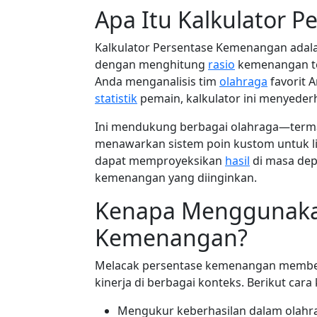
Apa Itu Kalkulator 
Kalkulator Persentase Kemenangan adal
dengan menghitung
rasio
kemenangan te
Anda menganalisis tim
olahraga
favorit 
statistik
pemain, kalkulator ini menyede
Ini mendukung berbagai olahraga—terma
menawarkan sistem poin kustom untuk li
dapat memproyeksikan
hasil
di masa dep
kemenangan yang diinginkan.
Kenapa Menggunakan
Kemenangan?
Melacak persentase kemenangan member
kinerja di berbagai konteks. Berikut cara 
Mengukur keberhasilan dalam olahrag