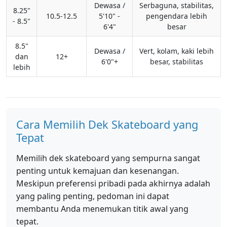
Dewasa /
Serbaguna, stabilitas,
8.25"
10.5-12.5
5'10" -
pengendara lebih
- 8.5"
6'4"
besar
8.5"
Dewasa /
Vert, kolam, kaki lebih
dan
12+
6'0"+
besar, stabilitas
lebih
Cara Memilih Dek Skateboard yang
Tepat
Memilih dek skateboard yang sempurna sangat
penting untuk kemajuan dan kesenangan.
Meskipun preferensi pribadi pada akhirnya adalah
yang paling penting, pedoman ini dapat
membantu Anda menemukan titik awal yang
tepat.