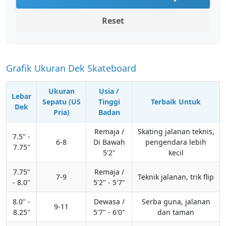
Reset
Grafik Ukuran Dek Skateboard
Ukuran
Usia /
Lebar
Sepatu (US
Tinggi
Terbaik Untuk
Dek
Pria)
Badan
Remaja /
Skating jalanan teknis,
7.5" -
6-8
Di Bawah
pengendara lebih
7.75"
5'2"
kecil
7.75"
Remaja /
7-9
Teknik jalanan, trik flip
- 8.0"
5'2" - 5'7"
8.0" -
Dewasa /
Serba guna, jalanan
9-11
8.25"
5'7" - 6'0"
dan taman