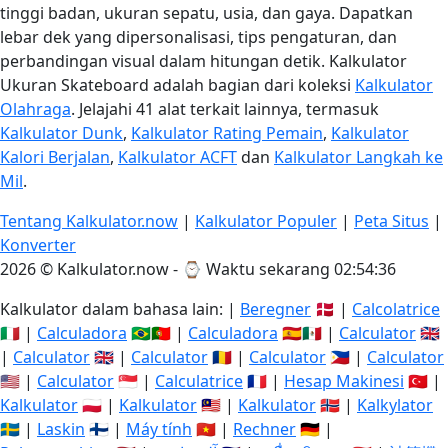
tinggi badan, ukuran sepatu, usia, dan gaya. Dapatkan
lebar dek yang dipersonalisasi, tips pengaturan, dan
perbandingan visual dalam hitungan detik. Kalkulator
Ukuran Skateboard adalah bagian dari koleksi
Kalkulator
Olahraga
. Jelajahi 41 alat terkait lainnya, termasuk
Kalkulator Dunk
,
Kalkulator Rating Pemain
,
Kalkulator
Kalori Berjalan
,
Kalkulator ACFT
dan
Kalkulator Langkah ke
Mil
.
Tentang Kalkulator.now
|
Kalkulator Populer
|
Peta Situs
|
Konverter
2026 © Kalkulator.now - ⌚
Waktu sekarang 02:54:37
Kalkulator dalam bahasa lain: |
Beregner
🇩🇰 |
Calcolatrice
🇮🇹 |
Calculadora
🇧🇷🇵🇹 |
Calculadora
🇪🇸🇲🇽 |
Calculator
🇬🇧
|
Calculator
🇬🇧 |
Calculator
🇷🇴 |
Calculator
🇵🇭 |
Calculator
🇺🇸 |
Calculator
🇸🇬 |
Calculatrice
🇫🇷 |
Hesap Makinesi
🇹🇷 |
Kalkulator
🇵🇱 |
Kalkulator
🇲🇾 |
Kalkulator
🇳🇴 |
Kalkylator
🇸🇪 |
Laskin
🇫🇮 |
Máy tính
🇻🇳 |
Rechner
🇩🇪 |