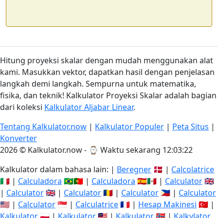
Hitung proyeksi skalar dengan mudah menggunakan alat
kami. Masukkan vektor, dapatkan hasil dengan penjelasan
langkah demi langkah. Sempurna untuk matematika,
fisika, dan teknik! Kalkulator Proyeksi Skalar adalah bagian
dari koleksi
Kalkulator Aljabar Linear
.
Tentang Kalkulator.now
|
Kalkulator Populer
|
Peta Situs
|
Konverter
2026 © Kalkulator.now - ⌚
Waktu sekarang 12:03:22
Kalkulator dalam bahasa lain: |
Beregner
🇩🇰 |
Calcolatrice
🇮🇹 |
Calculadora
🇧🇷🇵🇹 |
Calculadora
🇪🇸🇲🇽 |
Calculator
🇬🇧
|
Calculator
🇬🇧 |
Calculator
🇷🇴 |
Calculator
🇵🇭 |
Calculator
🇺🇸 |
Calculator
🇸🇬 |
Calculatrice
🇫🇷 |
Hesap Makinesi
🇹🇷 |
Kalkulator
🇵🇱 |
Kalkulator
🇲🇾 |
Kalkulator
🇳🇴 |
Kalkylator