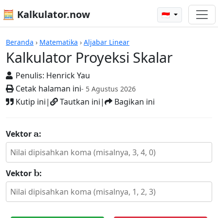
🧮 Kalkulator.now
🇮🇩
Kalkulator-kalkulator
Beranda
›
Matematika
›
Aljabar Linear
Kalkulator Proyeksi Skalar
Penulis:
Henrick Yau
Cetak halaman ini
- 5 Agustus 2026
Kutip ini
|
Tautkan ini
|
Bagikan ini
a
Vektor
:
b
Vektor
: