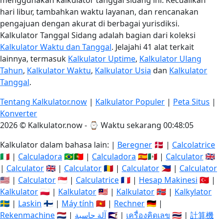
menggunakan kalkulator tanggal sidang ini. Kecualikan
hari libur, tambahkan waktu layanan, dan rencanakan
pengajuan dengan akurat di berbagai yurisdiksi.
Kalkulator Tanggal Sidang adalah bagian dari koleksi
Kalkulator Waktu dan Tanggal
. Jelajahi 41 alat terkait
lainnya, termasuk
Kalkulator Uptime
,
Kalkulator Ulang
Tahun
,
Kalkulator Waktu
,
Kalkulator Usia
dan
Kalkulator
Tanggal
.
Tentang Kalkulator.now
|
Kalkulator Populer
|
Peta Situs
|
Konverter
2026 © Kalkulator.now - ⌚
Waktu sekarang 00:48:06
Kalkulator dalam bahasa lain: |
Beregner
🇩🇰 |
Calcolatrice
🇮🇹 |
Calculadora
🇧🇷🇵🇹 |
Calculadora
🇪🇸🇲🇽 |
Calculator
🇬🇧
|
Calculator
🇬🇧 |
Calculator
🇷🇴 |
Calculator
🇵🇭 |
Calculator
🇺🇸 |
Calculator
🇸🇬 |
Calculatrice
🇫🇷 |
Hesap Makinesi
🇹🇷 |
Kalkulator
🇵🇱 |
Kalkulator
🇲🇾 |
Kalkulator
🇳🇴 |
Kalkylator
🇸🇪 |
Laskin
🇫🇮 |
Máy tính
🇻🇳 |
Rechner
🇩🇪 |
Rekenmachine
🇳🇱 |
آلة حاسبة
🇸🇦 |
เครื่องคิดเลข
🇹🇭 |
計算機