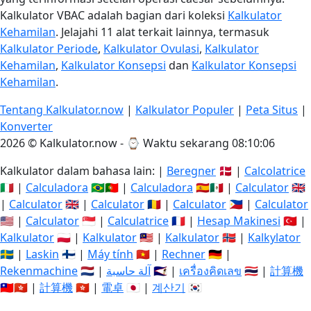
Kalkulator VBAC adalah bagian dari koleksi
Kalkulator
Kehamilan
. Jelajahi 11 alat terkait lainnya, termasuk
Kalkulator Periode
,
Kalkulator Ovulasi
,
Kalkulator
Kehamilan
,
Kalkulator Konsepsi
dan
Kalkulator Konsepsi
Kehamilan
.
Tentang Kalkulator.now
|
Kalkulator Populer
|
Peta Situs
|
Konverter
2026 © Kalkulator.now - ⌚
Waktu sekarang 08:10:06
Kalkulator dalam bahasa lain: |
Beregner
🇩🇰 |
Calcolatrice
🇮🇹 |
Calculadora
🇧🇷🇵🇹 |
Calculadora
🇪🇸🇲🇽 |
Calculator
🇬🇧
|
Calculator
🇬🇧 |
Calculator
🇷🇴 |
Calculator
🇵🇭 |
Calculator
🇺🇸 |
Calculator
🇸🇬 |
Calculatrice
🇫🇷 |
Hesap Makinesi
🇹🇷 |
Kalkulator
🇵🇱 |
Kalkulator
🇲🇾 |
Kalkulator
🇳🇴 |
Kalkylator
🇸🇪 |
Laskin
🇫🇮 |
Máy tính
🇻🇳 |
Rechner
🇩🇪 |
Rekenmachine
🇳🇱 |
آلة حاسبة
🇸🇦 |
เครื่องคิดเลข
🇹🇭 |
計算機
🇹🇼🇭🇰 |
計算機
🇭🇰 |
電卓
🇯🇵 |
계산기
🇰🇷