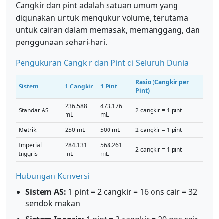
Cangkir dan pint adalah satuan umum yang
digunakan untuk mengukur volume, terutama
untuk cairan dalam memasak, memanggang, dan
penggunaan sehari-hari.
Pengukuran Cangkir dan Pint di Seluruh Dunia
Rasio (Cangkir per
Sistem
1 Cangkir
1 Pint
Pint)
236.588
473.176
Standar AS
2 cangkir = 1 pint
mL
mL
Metrik
250 mL
500 mL
2 cangkir = 1 pint
Imperial
284.131
568.261
2 cangkir = 1 pint
Inggris
mL
mL
Hubungan Konversi
Sistem AS:
1 pint = 2 cangkir = 16 ons cair = 32
sendok makan