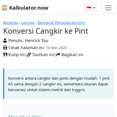
🧮 Kalkulator.now
🇮🇩
Kalkulator-kalkulator
Beranda
›
Lainnya
›
Berbagai Pengukuran/Unit
Konversi Cangkir ke Pint
Penulis:
Henrick Yau
Cetak halaman ini
- 16 Mei 2025
Kutip ini
|
Tautkan ini
|
Bagikan ini
Konversi antara cangkir dan pints dengan mudah. 1 pint
AS sama dengan 2 cangkir AS, sementara ukuran dapat
bervariasi untuk sistem metrik dan Inggris.