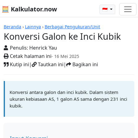
🧮 Kalkulator.now
🇮🇩
Kalkulator-kalkulator
Beranda
›
Lainnya
›
Berbagai Pengukuran/Unit
Konversi Galon ke Inci Kubik
Penulis:
Henrick Yau
Cetak halaman ini
- 16 Mei 2025
Kutip ini
|
Tautkan ini
|
Bagikan ini
Konversi antara galon dan inci kubik. Dalam sistem
ukuran kebiasaan AS, 1 galon AS sama dengan 231 inci
kubik.