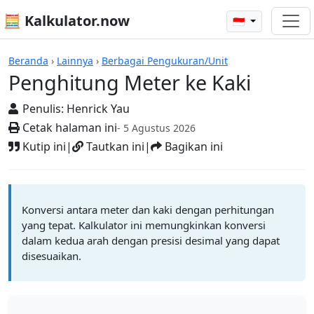
🧮 Kalkulator.now
🇮🇩
Kalkulator-kalkulator
Beranda
›
Lainnya
›
Berbagai Pengukuran/Unit
Penghitung Meter ke Kaki
Penulis:
Henrick Yau
Cetak halaman ini
- 5 Agustus 2026
Kutip ini
|
Tautkan ini
|
Bagikan ini
Konversi antara meter dan kaki dengan perhitungan
yang tepat. Kalkulator ini memungkinkan konversi
dalam kedua arah dengan presisi desimal yang dapat
disesuaikan.