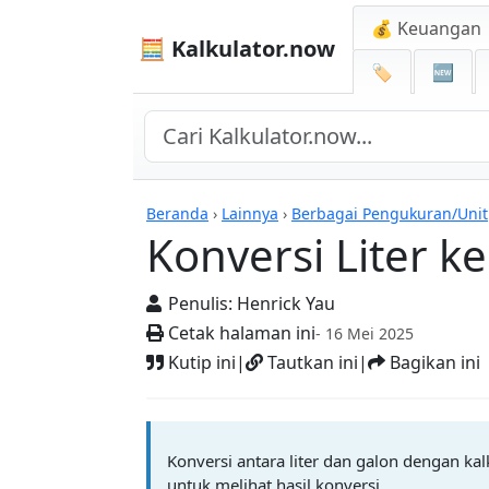
💰 Keuangan
🧮 Kalkulator.now
🏷️
🆕
Kalkulator-kalkulator
Beranda
›
Lainnya
›
Berbagai Pengukuran/Unit
Konversi Liter k
Penulis:
Henrick Yau
Cetak halaman ini
- 16 Mei 2025
Kutip ini
|
Tautkan ini
|
Bagikan ini
Konversi antara liter dan galon dengan kal
untuk melihat hasil konversi.