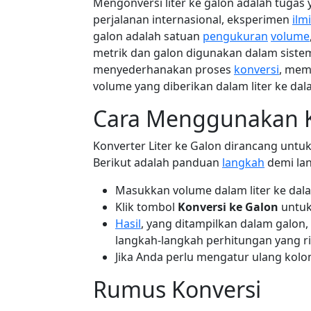
Mengonversi liter ke galon adalah tugas
perjalanan internasional, eksperimen
ilm
galon adalah satuan
pengukuran
volume
metrik dan galon digunakan dalam sistem 
menyederhanakan proses
konversi
, mem
volume yang diberikan dalam liter ke da
Cara Menggunakan Ko
Konverter Liter ke Galon dirancang unt
Berikut adalah panduan
langkah
demi la
Masukkan volume dalam liter ke dala
Klik tombol
Konversi ke Galon
untuk
Hasil
, yang ditampilkan dalam galon
langkah-langkah perhitungan yang ri
Jika Anda perlu mengatur ulang kolo
Rumus Konversi