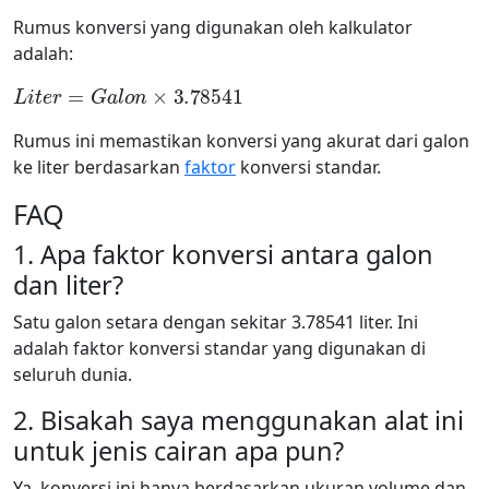
Rumus konversi yang digunakan oleh kalkulator
adalah:
L
i
t
e
r
=
G
a
l
o
n
×
3.78541
Rumus ini memastikan konversi yang akurat dari galon
ke liter berdasarkan
faktor
konversi standar.
FAQ
1. Apa faktor konversi antara galon
dan liter?
Satu galon setara dengan sekitar 3.78541 liter. Ini
adalah faktor konversi standar yang digunakan di
seluruh dunia.
2. Bisakah saya menggunakan alat ini
untuk jenis cairan apa pun?
Ya, konversi ini hanya berdasarkan ukuran volume dan