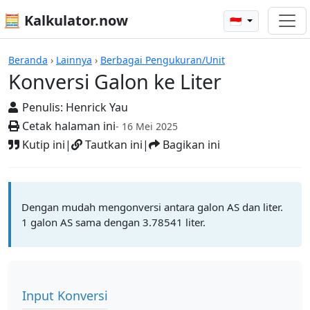
🧮 Kalkulator.now
🇮🇩
Kalkulator-kalkulator
Beranda
›
Lainnya
›
Berbagai Pengukuran/Unit
Konversi Galon ke Liter
Penulis:
Henrick Yau
Cetak halaman ini
- 16 Mei 2025
Kutip ini
|
Tautkan ini
|
Bagikan ini
Dengan mudah mengonversi antara galon AS dan liter.
1 galon AS sama dengan 3.78541 liter.
Input Konversi