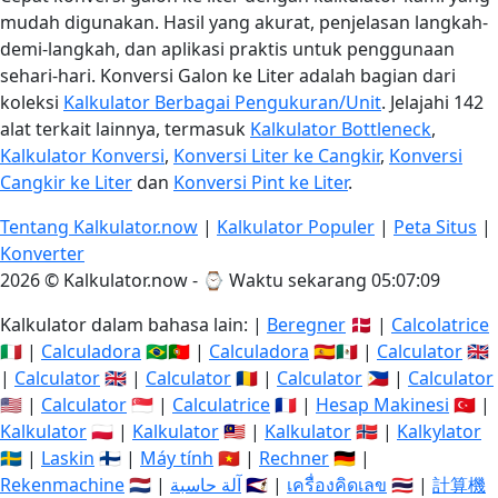
mudah digunakan. Hasil yang akurat, penjelasan langkah-
demi-langkah, dan aplikasi praktis untuk penggunaan
sehari-hari. Konversi Galon ke Liter adalah bagian dari
koleksi
Kalkulator Berbagai Pengukuran/Unit
. Jelajahi 142
alat terkait lainnya, termasuk
Kalkulator Bottleneck
,
Kalkulator Konversi
,
Konversi Liter ke Cangkir
,
Konversi
Cangkir ke Liter
dan
Konversi Pint ke Liter
.
Tentang Kalkulator.now
|
Kalkulator Populer
|
Peta Situs
|
Konverter
2026 © Kalkulator.now - ⌚
Waktu sekarang 05:07:10
Kalkulator dalam bahasa lain: |
Beregner
🇩🇰 |
Calcolatrice
🇮🇹 |
Calculadora
🇧🇷🇵🇹 |
Calculadora
🇪🇸🇲🇽 |
Calculator
🇬🇧
|
Calculator
🇬🇧 |
Calculator
🇷🇴 |
Calculator
🇵🇭 |
Calculator
🇺🇸 |
Calculator
🇸🇬 |
Calculatrice
🇫🇷 |
Hesap Makinesi
🇹🇷 |
Kalkulator
🇵🇱 |
Kalkulator
🇲🇾 |
Kalkulator
🇳🇴 |
Kalkylator
🇸🇪 |
Laskin
🇫🇮 |
Máy tính
🇻🇳 |
Rechner
🇩🇪 |
Rekenmachine
🇳🇱 |
آلة حاسبة
🇸🇦 |
เครื่องคิดเลข
🇹🇭 |
計算機