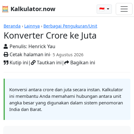
🧮 Kalkulator.now
🇮🇩
Kalkulator-kalkulator
Beranda
›
Lainnya
›
Berbagai Pengukuran/Unit
Konverter Crore ke Juta
Penulis:
Henrick Yau
Cetak halaman ini
- 5 Agustus 2026
Kutip ini
|
Tautkan ini
|
Bagikan ini
Konversi antara crore dan juta secara instan. Kalkulator
ini membantu Anda memahami hubungan antara unit
angka besar yang digunakan dalam sistem penomoran
India dan Barat.