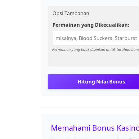
Opsi Tambahan
Permainan yang Dikecualikan:
Permainan yang tidak diizinkan untuk taruhan bon
Hitung Nilai Bonus
Memahami Bonus Kasin