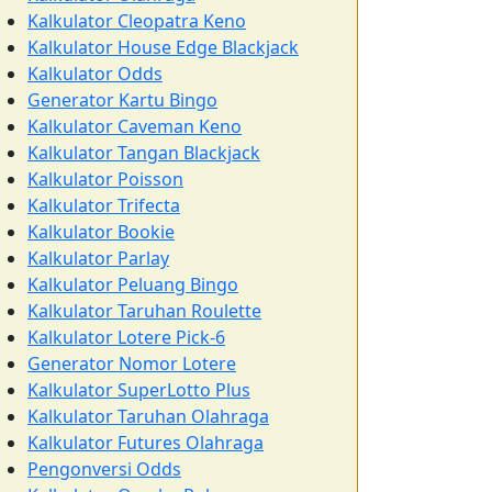
Kalkulator Cleopatra Keno
Kalkulator House Edge Blackjack
Kalkulator Odds
Generator Kartu Bingo
Kalkulator Caveman Keno
Kalkulator Tangan Blackjack
Kalkulator Poisson
Kalkulator Trifecta
Kalkulator Bookie
Kalkulator Parlay
Kalkulator Peluang Bingo
Kalkulator Taruhan Roulette
Kalkulator Lotere Pick-6
Generator Nomor Lotere
Kalkulator SuperLotto Plus
Kalkulator Taruhan Olahraga
Kalkulator Futures Olahraga
Pengonversi Odds