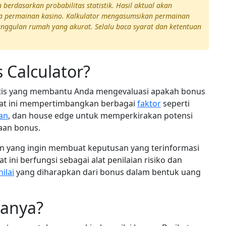
 berdasarkan probabilitas statistik. Hasil aktual akan
da permainan kasino. Kalkulator mengasumsikan permainan
unggulan rumah yang akurat. Selalu baca syarat dan ketentuan
 Calculator?
aktis yang membantu Anda mengevaluasi apakah bonus
 Alat ini mempertimbangkan berbagai
faktor
seperti
an
, dan house edge untuk memperkirakan potensi
aan bonus.
ain yang ingin membuat keputusan yang terinformasi
ini berfungsi sebagai alat penilaian risiko dan
nilai
yang diharapkan dari bonus dalam bentuk uang
janya?