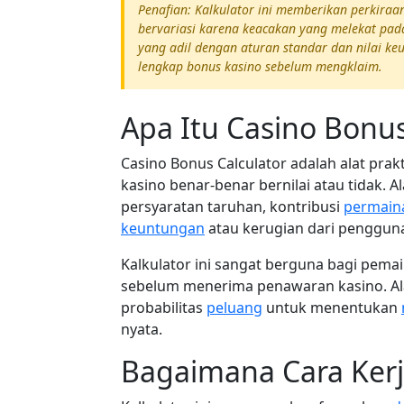
Penafian: Kalkulator ini memberikan perkiraan
bervariasi karena keacakan yang melekat pa
yang adil dengan aturan standar dan nilai ke
lengkap bonus kasino sebelum mengklaim.
Apa Itu Casino Bonus
Casino Bonus Calculator adalah alat pr
kasino benar-benar bernilai atau tidak.
persyaratan taruhan, kontribusi
permain
keuntungan
atau kerugian dari penggun
Kalkulator ini sangat berguna bagi pem
sebelum menerima penawaran kasino. Alat 
probabilitas
peluang
untuk menentukan
nyata.
Bagaimana Cara Ker