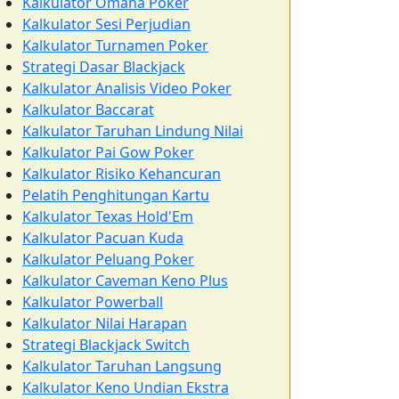
Kalkulator Omaha Poker
Kalkulator Sesi Perjudian
Kalkulator Turnamen Poker
Strategi Dasar Blackjack
Kalkulator Analisis Video Poker
Kalkulator Baccarat
Kalkulator Taruhan Lindung Nilai
Kalkulator Pai Gow Poker
Kalkulator Risiko Kehancuran
Pelatih Penghitungan Kartu
Kalkulator Texas Hold'Em
Kalkulator Pacuan Kuda
Kalkulator Peluang Poker
Kalkulator Caveman Keno Plus
Kalkulator Powerball
Kalkulator Nilai Harapan
Strategi Blackjack Switch
Kalkulator Taruhan Langsung
Kalkulator Keno Undian Ekstra