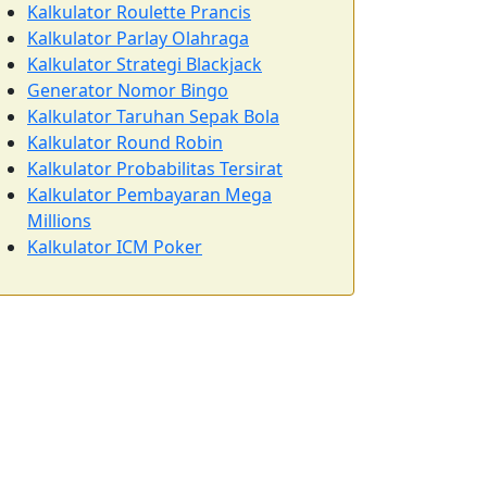
Kalkulator Roulette Prancis
Kalkulator Parlay Olahraga
Kalkulator Strategi Blackjack
Generator Nomor Bingo
Kalkulator Taruhan Sepak Bola
Kalkulator Round Robin
Kalkulator Probabilitas Tersirat
Kalkulator Pembayaran Mega
Millions
Kalkulator ICM Poker