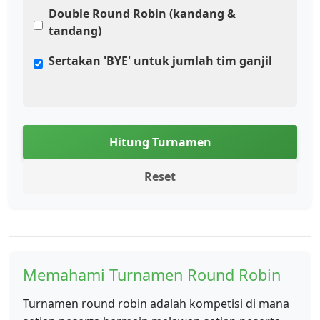
Double Round Robin (kandang &
tandang)
Sertakan 'BYE' untuk jumlah tim ganjil
Hitung Turnamen
Reset
Memahami Turnamen Round Robin
Turnamen round robin adalah kompetisi di mana