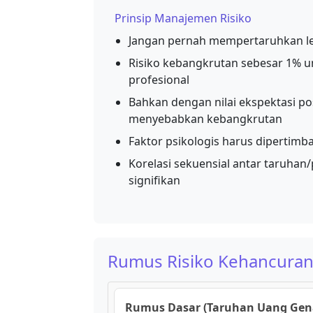
Prinsip Manajemen Risiko
Jangan pernah mempertaruhkan le
Risiko kebangkrutan sebesar 1% 
profesional
Bahkan dengan nilai ekspektasi po
menyebabkan kebangkrutan
Faktor psikologis harus dipertim
Korelasi sekuensial antar taruha
signifikan
Rumus Risiko Kehancura
Rumus Dasar (Taruhan Uang Gen