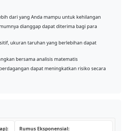
bih dari yang Anda mampu untuk kehilangan
umumnya dianggap dapat diterima bagi para
sitif, ukuran taruhan yang berlebihan dapat
bangkan bersama analisis matematis
n/perdagangan dapat meningkatkan risiko secara
n
ap):
Rumus Eksponensial: