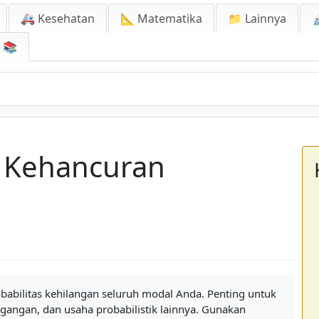
🚑 Kesehatan
📐 Matematika
📁 Lainnya

📚
o Kehancuran
babilitas kehilangan seluruh modal Anda. Penting untuk
angan, dan usaha probabilistik lainnya. Gunakan