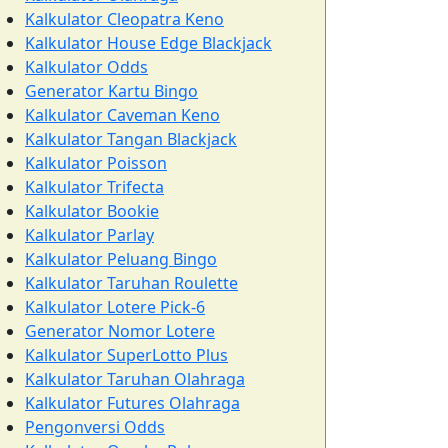
Kalkulator Cleopatra Keno
Kalkulator House Edge Blackjack
Kalkulator Odds
Generator Kartu Bingo
Kalkulator Caveman Keno
Kalkulator Tangan Blackjack
Kalkulator Poisson
Kalkulator Trifecta
Kalkulator Bookie
Kalkulator Parlay
Kalkulator Peluang Bingo
Kalkulator Taruhan Roulette
Kalkulator Lotere Pick-6
Generator Nomor Lotere
Kalkulator SuperLotto Plus
Kalkulator Taruhan Olahraga
Kalkulator Futures Olahraga
Pengonversi Odds