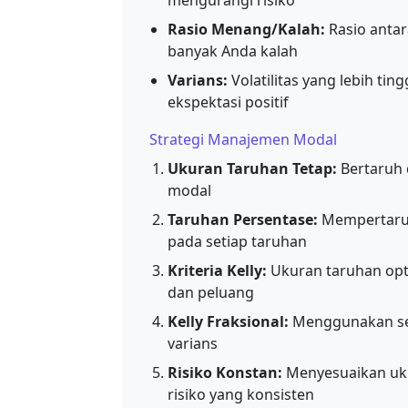
mengurangi risiko
Rasio Menang/Kalah:
Rasio anta
banyak Anda kalah
Varians:
Volatilitas yang lebih ti
ekspektasi positif
Strategi Manajemen Modal
Ukuran Taruhan Tetap:
Bertaruh 
modal
Taruhan Persentase:
Mempertaruhk
pada setiap taruhan
Kriteria Kelly:
Ukuran taruhan opt
dan peluang
Kelly Fraksional:
Menggunakan seb
varians
Risiko Konstan:
Menyesuaikan uk
risiko yang konsisten