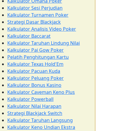
Kalkulator Omaha Poker
Kalkulator Sesi Perjudian
Kalkulator Turnamen Poker
Strategi Dasar Blackjack
Kalkulator Analisis Video Poker
Kalkulator Baccarat
Kalkulator Taruhan Lindung Nilai
Kalkulator Pai Gow Poker
Pelatih Penghitungan Kartu
Kalkulator Texas Hold'Em
Kalkulator Pacuan Kuda
Kalkulator Peluang Poker
Kalkulator Bonus Kasino
Kalkulator Caveman Keno Plus
Kalkulator Powerball
Kalkulator Nilai Harapan
Strategi Blackjack Switch
Kalkulator Taruhan Langsung
Kalkulator Keno Undian Ekstra