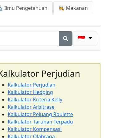
 Ilmu Pengetahuan
👩‍🍳 Makanan
🇮🇩
Kalkulator Perjudian
Kalkulator Perjudian
Kalkulator Hedging
Kalkulator Kriteria Kelly
Kalkulator Arbitrase
Kalkulator Peluang Roulette
Kalkulator Taruhan Terpadu
Kalkulator Kompensasi
Kalkulator Olahraga