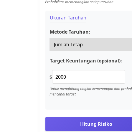
Probabilitas memenangkan setiap taruhan
Ukuran Taruhan
Metode Taruhan:
Target Keuntungan (opsional):
$
Untuk menghitung tingkat kemenangan dan probabi
mencapai target
Hitung Risiko