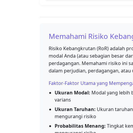
Memahami Risiko Keban
Risiko Kebangkrutan (RoR) adalah pr
modal Anda (atau sebagian besar dar
perdagangan. Memahami risiko ini s
dalam perjudian, perdagangan, atau u
Faktor-Faktor Utama yang Mempenga
Ukuran Modal:
Modal yang lebih 
varians
Ukuran Taruhan:
Ukuran taruhan y
mengurangi risiko
Probabilitas Menang:
Tingkat kem