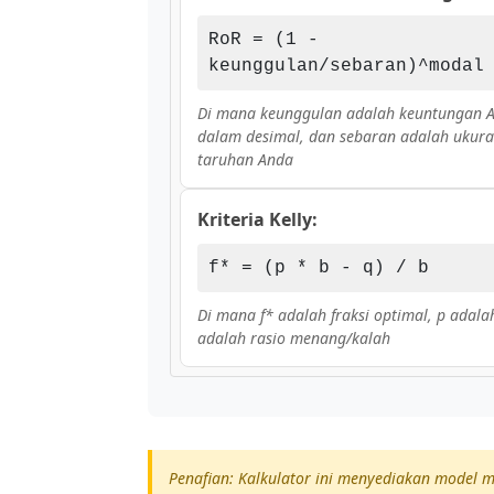
RoR = (1 -
keunggulan/sebaran)^modal
Di mana keunggulan adalah keuntungan 
dalam desimal, dan sebaran adalah ukur
taruhan Anda
Kriteria Kelly:
f* = (p * b - q) / b
Di mana f* adalah fraksi optimal, p adala
adalah rasio menang/kalah
Penafian: Kalkulator ini menyediakan model ma