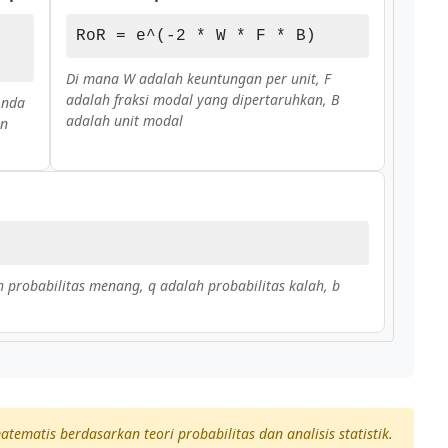
RoR = e^(-2 * W * F * B)
Di mana W adalah keuntungan per unit, F
adalah fraksi modal yang dipertaruhkan, B
Anda
adalah unit modal
an
h probabilitas menang, q adalah probabilitas kalah, b
tematis berdasarkan teori probabilitas dan analisis statistik.