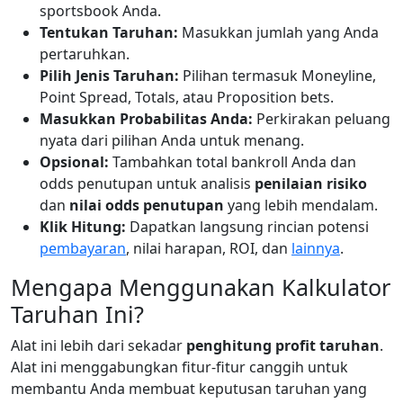
sportsbook Anda.
Tentukan Taruhan:
Masukkan jumlah yang Anda
pertaruhkan.
Pilih Jenis Taruhan:
Pilihan termasuk Moneyline,
Point Spread, Totals, atau Proposition bets.
Masukkan Probabilitas Anda:
Perkirakan peluang
nyata dari pilihan Anda untuk menang.
Opsional:
Tambahkan total bankroll Anda dan
odds penutupan untuk analisis
penilaian risiko
dan
nilai odds penutupan
yang lebih mendalam.
Klik Hitung:
Dapatkan langsung rincian potensi
pembayaran
, nilai harapan, ROI, dan
lainnya
.
Mengapa Menggunakan Kalkulator
Taruhan Ini?
Alat ini lebih dari sekadar
penghitung profit taruhan
.
Alat ini menggabungkan fitur-fitur canggih untuk
membantu Anda membuat keputusan taruhan yang