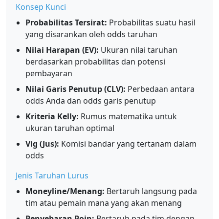
Konsep Kunci
Probabilitas Tersirat:
Probabilitas suatu hasil
yang disarankan oleh odds taruhan
Nilai Harapan (EV):
Ukuran nilai taruhan
berdasarkan probabilitas dan potensi
pembayaran
Nilai Garis Penutup (CLV):
Perbedaan antara
odds Anda dan odds garis penutup
Kriteria Kelly:
Rumus matematika untuk
ukuran taruhan optimal
Vig (Jus):
Komisi bandar yang tertanam dalam
odds
Jenis Taruhan Lurus
Moneyline/Menang:
Bertaruh langsung pada
tim atau pemain mana yang akan menang
Penyebaran Poin:
Bertaruh pada tim dengan