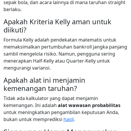
sepak bola, dan acara lainnya di mana taruhan straight
berlaku.
Apakah Kriteria Kelly aman untuk
diikuti?
Formula Kelly adalah pendekatan matematis untuk
memaksimalkan pertumbuhan bankroll jangka panjang
sambil mengelola risiko. Namun, pengguna sering
menerapkan Half-Kelly atau Quarter-Kelly untuk
mengurangi variansi.
Apakah alat ini menjamin
kemenangan taruhan?
Tidak ada kalkulator yang dapat menjamin
kemenangan. Ini adalah
alat wawasan probabilitas
untuk meningkatkan pengambilan keputusan Anda,
bukan untuk memprediksi
hasil
.