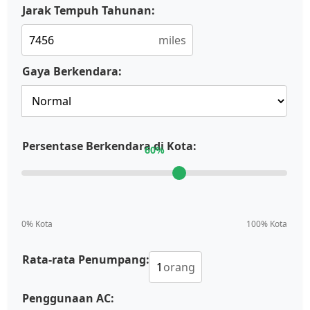
Jarak Tempuh Tahunan:
miles
Gaya Berkendara:
Persentase Berkendara di Kota:
60
%
0% Kota
100% Kota
Rata-rata Penumpang:
orang
Penggunaan AC: